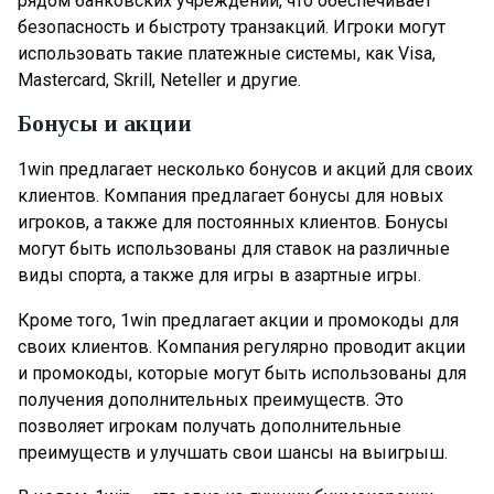
рядом банковских учреждений, что обеспечивает
безопасность и быстроту транзакций. Игроки могут
использовать такие платежные системы, как Visa,
Mastercard, Skrill, Neteller и другие.
Бонусы и акции
1win предлагает несколько бонусов и акций для своих
клиентов. Компания предлагает бонусы для новых
игроков, а также для постоянных клиентов. Бонусы
могут быть использованы для ставок на различные
виды спорта, а также для игры в азартные игры.
Кроме того, 1win предлагает акции и промокоды для
своих клиентов. Компания регулярно проводит акции
и промокоды, которые могут быть использованы для
получения дополнительных преимуществ. Это
позволяет игрокам получать дополнительные
преимуществ и улучшать свои шансы на выигрыш.