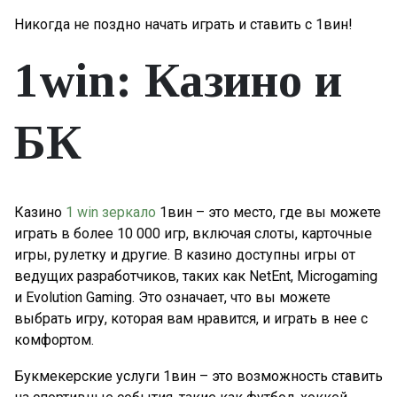
Никогда не поздно начать играть и ставить с 1вин!
1win: Казино и
БК
Казино
1 win зеркало
1вин – это место, где вы можете
играть в более 10 000 игр, включая слоты, карточные
игры, рулетку и другие. В казино доступны игры от
ведущих разработчиков, таких как NetEnt, Microgaming
и Evolution Gaming. Это означает, что вы можете
выбрать игру, которая вам нравится, и играть в нее с
комфортом.
Букмекерские услуги 1вин – это возможность ставить