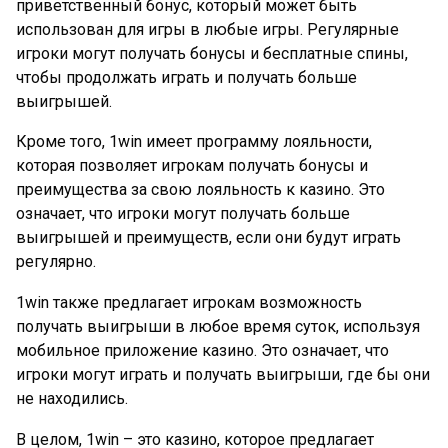
приветственный бонус, который может быть
использован для игры в любые игры. Регулярные
игроки могут получать бонусы и бесплатные спины,
чтобы продолжать играть и получать больше
выигрышей.
Кроме того, 1win имеет программу лояльности,
которая позволяет игрокам получать бонусы и
преимущества за свою лояльность к казино. Это
означает, что игроки могут получать больше
выигрышей и преимуществ, если они будут играть
регулярно.
1win также предлагает игрокам возможность
получать выигрыши в любое время суток, используя
мобильное приложение казино. Это означает, что
игроки могут играть и получать выигрыши, где бы они
не находились.
В целом, 1win – это казино, которое предлагает