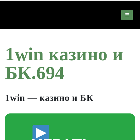
1win казино и
БК.694
1win — казино и БК