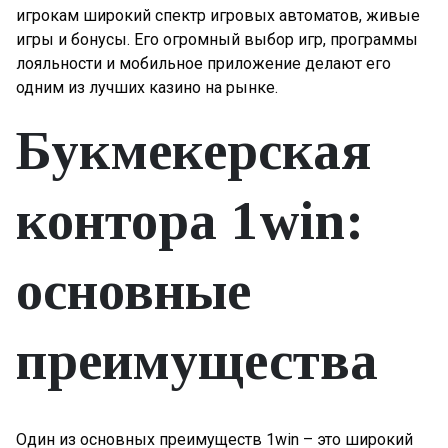
игрокам широкий спектр игровых автоматов, живые
игры и бонусы. Его огромный выбор игр, программы
лояльности и мобильное приложение делают его
одним из лучших казино на рынке.
Букмекерская
контора 1win:
основные
преимущества
Один из основных преимуществ 1win – это широкий