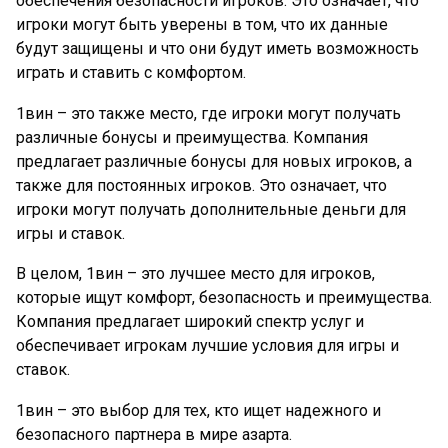
обеспечения безопасности игроков. Это означает, что
игроки могут быть уверены в том, что их данные
будут защищены и что они будут иметь возможность
играть и ставить с комфортом.
1вин – это также место, где игроки могут получать
различные бонусы и преимущества. Компания
предлагает различные бонусы для новых игроков, а
также для постоянных игроков. Это означает, что
игроки могут получать дополнительные деньги для
игры и ставок.
В целом, 1вин – это лучшее место для игроков,
которые ищут комфорт, безопасность и преимущества.
Компания предлагает широкий спектр услуг и
обеспечивает игрокам лучшие условия для игры и
ставок.
1вин – это выбор для тех, кто ищет надежного и
безопасного партнера в мире азарта.