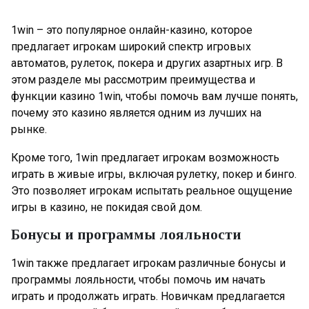
1win – это популярное онлайн-казино, которое
предлагает игрокам широкий спектр игровых
автоматов, рулеток, покера и других азартных игр. В
этом разделе мы рассмотрим преимущества и
функции казино 1win, чтобы помочь вам лучше понять,
почему это казино является одним из лучших на
рынке.
Кроме того, 1win предлагает игрокам возможность
играть в живые игры, включая рулетку, покер и бинго.
Это позволяет игрокам испытать реальное ощущение
игры в казино, не покидая свой дом.
Бонусы и программы лояльности
1win также предлагает игрокам различные бонусы и
программы лояльности, чтобы помочь им начать
играть и продолжать играть. Новичкам предлагается