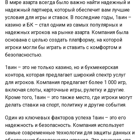
В мире азарта всегда было важно найти надежный и
надежный партнера, который обеспечит вам лучшие
условия для игры и ставок. В последние годы, 1вин –
казино и БК – стал одним из самых популярных и
надежных игроков на рынке азарта. Компания была
основана с целью создать платформу, на которой
игроки могли бы играть и ставить с комфортом и
безопасностью.
1вин – это не только казино, но и букмекерская
контора, которая предлагает широкий спектр услуг
для игроков. Компания предлагает более 1 000 игр,
включая слоты, карточные игры, рулетку и другие.
Кроме того, 1вин – это также место, где игроки могут
делать ставки на спорт, политику и другие события.
Один из ключевых факторов успеха 1вин – это его
надежность и безопасность. Компания использует
самые современные технологии для защиты данных и