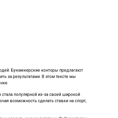
людей. Букмекерские конторы предлагают
ть за результатами. В этом тексте мы
нке.
о стала популярной из-за своей широкой
ючая возможность сделать ставки на спорт,