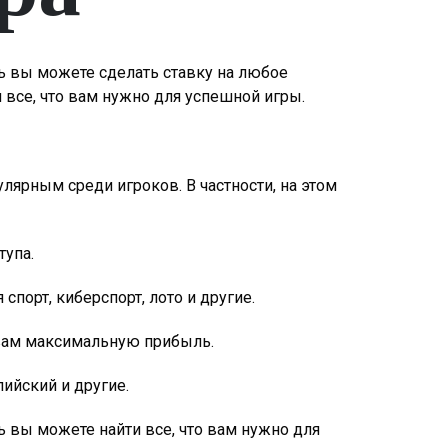
сь вы можете сделать ставку на любое
и все, что вам нужно для успешной игры.
ярным среди игроков. В частности, на этом
тупа.
порт, киберспорт, лото и другие.
 вам максимальную прибыль.
ийский и другие.
ь вы можете найти все, что вам нужно для