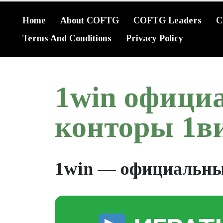
Home
About COFTG
COFTG Leaders
C
Terms And Conditions
Privacy Policy
1win офици
конторы 1в
1win — официальны