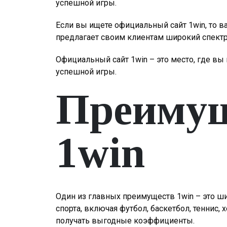
успешной игры.
Если вы ищете официальный сайт 1win, то ва
предлагает своим клиентам широкий спектр у
Официальный сайт 1win – это место, где вы
успешной игры.
Преимущ
1win
Один из главных преимуществ 1win – это ши
спорта, включая футбол, баскетбол, теннис,
получать выгодные коэффициенты.