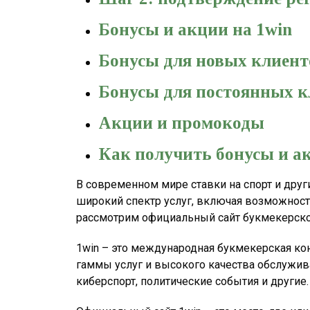
Бонусы и акции на 1win
Бонусы для новых клиент
Бонусы для постоянных к
Акции и промокоды
Как получить бонусы и ак
В современном мире ставки на спорт и дру
широкий спектр услуг, включая возможность
рассмотрим официальный сайт букмекерской
1win – это международная букмекерская кон
гаммы услуг и высокого качества обслужива
киберспорт, политические события и другие.