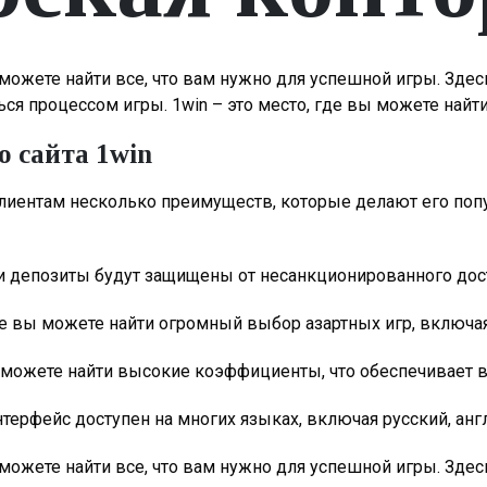
 можете найти все, что вам нужно для успешной игры. Зде
ься процессом игры. 1win – это место, где вы можете найт
 сайта 1win
лиентам несколько преимуществ, которые делают его попул
и депозиты будут защищены от несанкционированного дос
е вы можете найти огромный выбор азартных игр, включая с
 можете найти высокие коэффициенты, что обеспечивает
терфейс доступен на многих языках, включая русский, англ
 можете найти все, что вам нужно для успешной игры. Здес