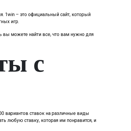
я. 1win – это официальный сайт, который
тных игр.
ь вы можете найти все, что вам нужно для
ты с
000 вариантов ставок на различные виды
ать любую ставку, которая им понравится, и