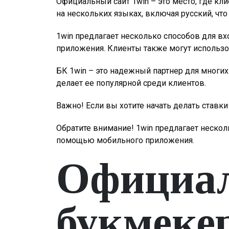
Официальный сайт 1win – это место, где кли
на нескольких языках, включая русский, что
1win предлагает несколько способов для в
приложения. Клиенты также могут использов
БК 1win – это надежный партнер для многих
делает ее популярной среди клиентов.
Важно! Если вы хотите начать делать ставки
Обратите внимание! 1win предлагает нескол
помощью мобильного приложения.
Официал
букмеке