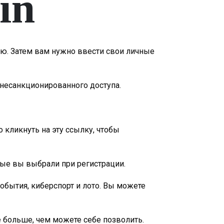
in
ню. Затем вам нужно ввести свои личные
 несанкционированного доступа.
 кликнуть на эту ссылку, чтобы
рые вы выбрали при регистрации.
обытия, киберспорт и лото. Вы можете
те больше, чем можете себе позволить.