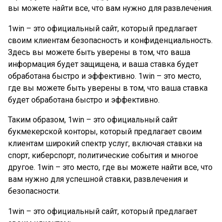
вы можете найти все, что вам нужно для развлечения.
1win – это официальный сайт, который предлагает
своим клиентам безопасность и конфиденциальность.
Здесь вы можете быть уверены в том, что ваша
информация будет защищена, и ваша ставка будет
обработана быстро и эффективно. 1win – это место,
где вы можете быть уверены в том, что ваша ставка
будет обработана быстро и эффективно.
Таким образом, 1win – это официальный сайт
букмекерской конторы, который предлагает своим
клиентам широкий спектр услуг, включая ставки на
спорт, киберспорт, политические события и многое
другое. 1win – это место, где вы можете найти все, что
вам нужно для успешной ставки, развлечения и
безопасности.
1win – это официальный сайт, который предлагает