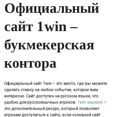
Официальный
сайт 1win –
букмекерская
контора
Официальный сайт 1win – это место, где вы можете
сделать ставку на любое событие, которое вам
интересно. Сайт доступен на русском языке, что
удобно для русскоязычных игроков.
1win зеркало
–
это дополнительный ресурс, который позволяет
игрокам доступаться к сайту, если основной сайт