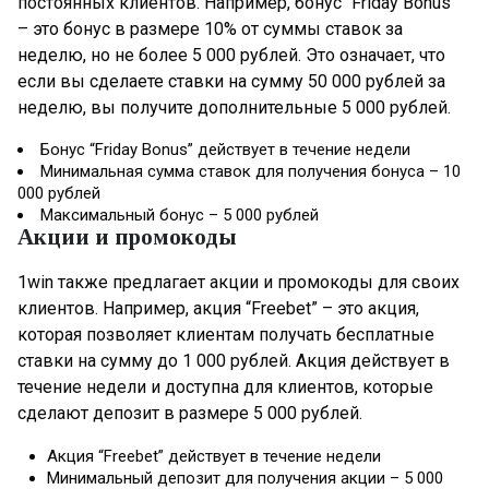
постоянных клиентов. Например, бонус “Friday Bonus”
– это бонус в размере 10% от суммы ставок за
неделю, но не более 5 000 рублей. Это означает, что
если вы сделаете ставки на сумму 50 000 рублей за
неделю, вы получите дополнительные 5 000 рублей.
Бонус “Friday Bonus” действует в течение недели
Минимальная сумма ставок для получения бонуса – 10
000 рублей
Максимальный бонус – 5 000 рублей
Акции и промокоды
1win также предлагает акции и промокоды для своих
клиентов. Например, акция “Freebet” – это акция,
которая позволяет клиентам получать бесплатные
ставки на сумму до 1 000 рублей. Акция действует в
течение недели и доступна для клиентов, которые
сделают депозит в размере 5 000 рублей.
Акция “Freebet” действует в течение недели
Минимальный депозит для получения акции – 5 000