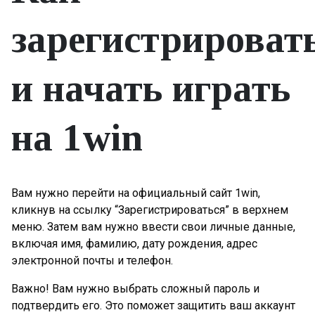
зарегистрироват
и начать играть
на 1win
Вам нужно перейти на официальный сайт 1win,
кликнув на ссылку “Зарегистрироваться” в верхнем
меню. Затем вам нужно ввести свои личные данные,
включая имя, фамилию, дату рождения, адрес
электронной почты и телефон.
Важно! Вам нужно выбрать сложный пароль и
подтвердить его. Это поможет защитить ваш аккаунт