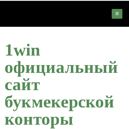
1win
официальный
сайт
букмекерской
конторы