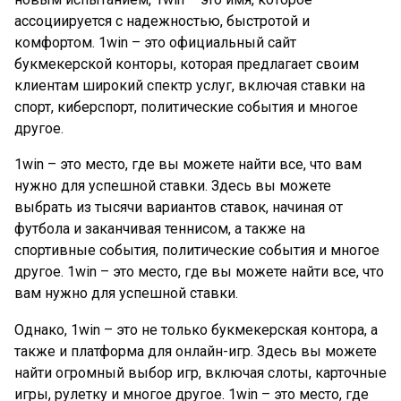
ассоциируется с надежностью, быстротой и
комфортом. 1win – это официальный сайт
букмекерской конторы, которая предлагает своим
клиентам широкий спектр услуг, включая ставки на
спорт, киберспорт, политические события и многое
другое.
1win – это место, где вы можете найти все, что вам
нужно для успешной ставки. Здесь вы можете
выбрать из тысячи вариантов ставок, начиная от
футбола и заканчивая теннисом, а также на
спортивные события, политические события и многое
другое. 1win – это место, где вы можете найти все, что
вам нужно для успешной ставки.
Однако, 1win – это не только букмекерская контора, а
также и платформа для онлайн-игр. Здесь вы можете
найти огромный выбор игр, включая слоты, карточные
игры, рулетку и многое другое. 1win – это место, где