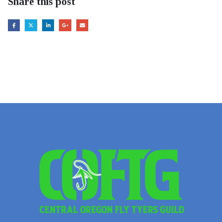
Share this post