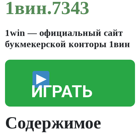
1вин.7343
1win — официальный сайт
букмекерской конторы 1вин
ИГРАТЬ
Содержимое