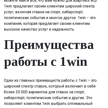
можете найти все, что вам нужно для азартных игр.
1win предлагает своим клиентам широкий спектр
услуг, включая ставки на спорт, киберспорт,
политические события и многое другое. 1win – это
компания, которая предлагает своим клиентам
высокое качество услуг и надежность.
Преимущества
работы с 1win
Один из главных преимуществ работы с 1win – это
широкий спектр ставок, который включает в себя
более 20 000 вариантов для ставок на спорт,
киберспорт, политические события и другие. Это
позволяет клиентам 1win выбрать оптимальный