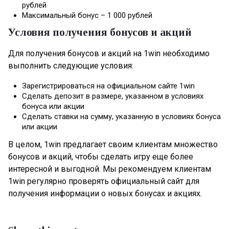
рублей
Максимальный бонус – 1 000 рублей
Условия получения бонусов и акций
Для получения бонусов и акций на 1win необходимо
выполнить следующие условия:
Зарегистрироваться на официальном сайте 1win
Сделать депозит в размере, указанном в условиях
бонуса или акции
Сделать ставки на сумму, указанную в условиях бонуса
или акции
В целом, 1win предлагает своим клиентам множество
бонусов и акций, чтобы сделать игру еще более
интересной и выгодной. Мы рекомендуем клиентам
1win регулярно проверять официальный сайт для
получения информации о новых бонусах и акциях.