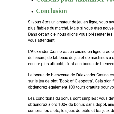
Conclusion
Si vous êtes un amateur de jeu en ligne, vous a
plus fiables du marché. Mais si vous êtes nouve
Dans cet article, nous allons vous présenter les
vous attendent.
L’Alexander Casino est un casino en ligne créé e
de hasard, de tableaux de jeu et de machines à s
encore plus attractif, c’est son bonus de bienve
Le bonus de bienvenue de l’Alexander Casino est
sur le jeu de slot “Book of Cleopatra”. Cela sig
obtiendrez également 100 tours gratuits pour vou
Les conditions du bonus sont simples : vous deve
obtiendrez alors 100€ de bonus sans dépôt, ainsi
compris les slots, les jeux de table et les jeux