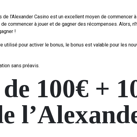
s de l’Alexander Casino est un excellent moyen de commencer à 
le de commencer à jouer et de gagner des récompenses. Alors, n’h
gagner !
e utilisé pour activer le bonus, le bonus est valable pour les n
ation sans préavis.
 de 100€ + 1
de l’Alexand