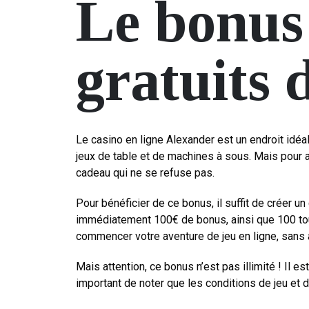
Le bonus
gratuits 
Le casino en ligne Alexander est un endroit idé
jeux de table et de machines à sous. Mais pour a
cadeau qui ne se refuse pas.
Pour bénéficier de ce bonus, il suffit de créer 
immédiatement 100€ de bonus, ainsi que 100 tour
commencer votre aventure de jeu en ligne, sans a
Mais attention, ce bonus n’est pas illimité ! Il
important de noter que les conditions de jeu et 