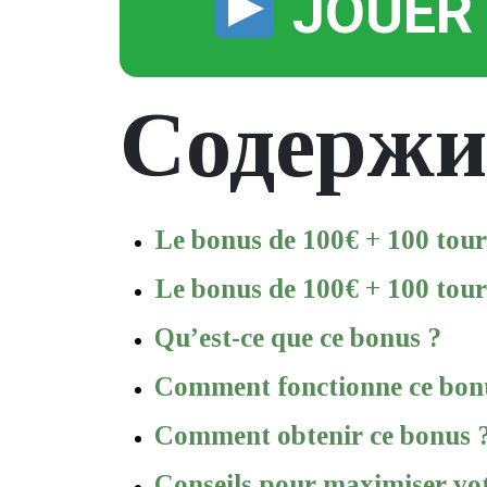
JOUER
Содержи
Le bonus de 100€ + 100 tour
Le bonus de 100€ + 100 tour
Qu’est-ce que ce bonus ?
Comment fonctionne ce bon
Comment obtenir ce bonus 
Conseils pour maximiser vot