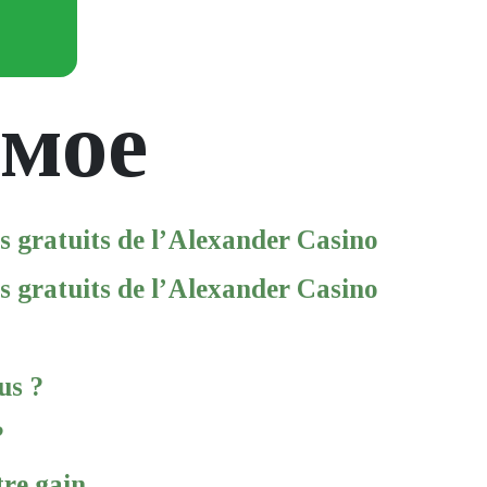
мое
s gratuits de l’Alexander Casino
s gratuits de l’Alexander Casino
us ?
?
re gain