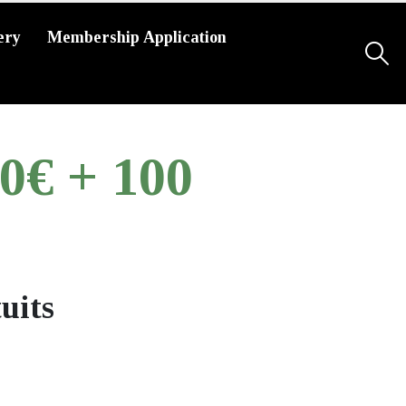
ery
Membership Application
0€ + 100
uits