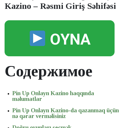
Kazino – Rəsmi Giriş Səhifəsi
OYNA
Содержимое
Pin Up Onlayn Kazino haqqında
məlumatlar
Pin Up Onlayn Kazino-da qazanmaq üçün
nə qərar verməlisiniz
Doğru oyunları seçmək