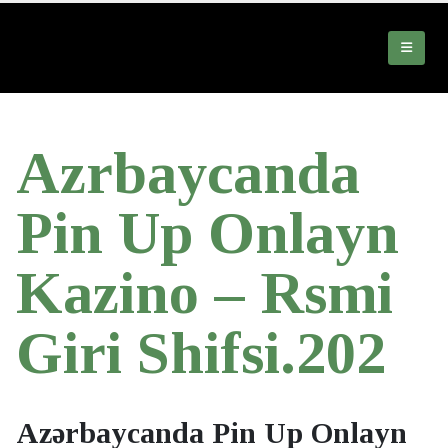
Azrbaycanda
Pin Up Onlayn
Kazino – Rsmi
Giri Shifsi.202
Azərbaycanda Pin Up Onlayn