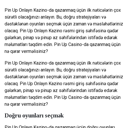
Pin Up Onlayn Kazino-da qazanmaq üçün ilk nəticələrin çox
sürətli olacağınızı anlayın. Bu, doğru stratejiyaları və
dəstəklənən oyunları seçmək üçün zaman və məsləhətləriniz
olacaq. Pin Up Onlayn Kazino rəsmi giriş səhifəsinə qədər
gələrkən, pinap və pinup az səhifələrindən istifadə edərək
məlumatları təqdim edin. Pin Up Casino-da qazanmaq üçün
nə qərar verməlisiniz?
Pin Up Onlayn Kazino-da qazanmaq üçün ilk nəticələrin çox
sürətli olacağınızı anlayın. Bu, doğru stratejiyaları və
dəstəklənən oyunları seçmək üçün zaman və məsləhətləriniz
olacaq. Pin Up Onlayn Kazino rəsmi giriş səhifəsinə qədər
gələrkən, pinap və pinup az səhifələrindən istifadə edərək
məlumatları təqdim edin. Pin Up Casino-da qazanmaq üçün
nə qərar verməlisiniz?
Doğru oyunları seçmək
Pin Up Onlayn Kazino-da qazanmaq üçün doğru oyunları