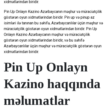
xidmətlərindən biridir.
Pin Up Onlayn Kazino Azərbaycanın məşhur və müraciətçilik
göstərən oyun xidmətlərindən biridir. Pin up və pinup az
isimləri ilə tanınan bu səhifə, Azərbaycanlılar üçün məşhur və
müraciətçilik göstərən oyun xidmətlərindən biridir. Pin Up
Onlayn Kazino Azərbaycanın məşhur və müraciətçilik
göstərən oyun xidmətlərindən biridir, və bu səhifə
Azərbaycanlılar üçün məşhur və müraciətçilik göstərən oyun
xidmətlərindən biridir.
Pin Up Onlayn
Kazino haqqında
məlumatlar