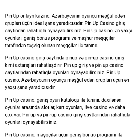
Pin Up onlayn kazino, Azərbaycanın oyunçu məşğul edən
qrupları üçün ideal şans yaradıcısıdır. Pin Up Casino giriş
saytından rahatlıqla oynayabilirsiniz. Pin Up casino, ən yaxşı
oyunları, geniş bonus programı və məşhur məşqçilər
tərəfindən təşviq olunan məşqçilər ilə tanınır.
Pin Up casino giriş saytında pinup və pin-up casino giriş
kimi axtarışları rahatlaşdırır. Pin up giriş və pin up casino
saytlarından rahatlıqla oyunları oynayabilirsiniz. Pin Up
casino, Azərbaycanın oyunçu məşğul edən qrupları üçün ən
yaxşı şans yaradıcısıdır.
Pin Up casino, geniş oyun kataloqu ilə tanınır, daxilənən
oyunlar arasında slotlar, kart oyunları, live casino və daha
çox var. Pin up və pin-up casino giriş saytlarından rahatlıqla
oyunları oynayabilirsiniz.
Pin Up casino, məşqçilər üçün geniş bonus programı ilə