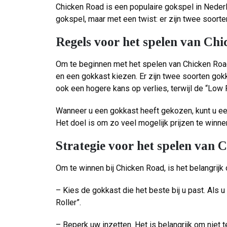
Chicken Road is een populaire gokspel in Nederl
gokspel, maar met een twist: er zijn twee soort
Regels voor het spelen van Ch
Om te beginnen met het spelen van Chicken Road,
en een gokkast kiezen. Er zijn twee soorten gokk
ook een hogere kans op verlies, terwijl de “Low 
Wanneer u een gokkast heeft gekozen, kunt u een 
Het doel is om zo veel mogelijk prijzen te winne
Strategie voor het spelen van 
Om te winnen bij Chicken Road, is het belangrijk 
– Kies de gokkast die het beste bij u past. Als u
Roller”.
– Beperk uw inzetten. Het is belangrijk om niet t