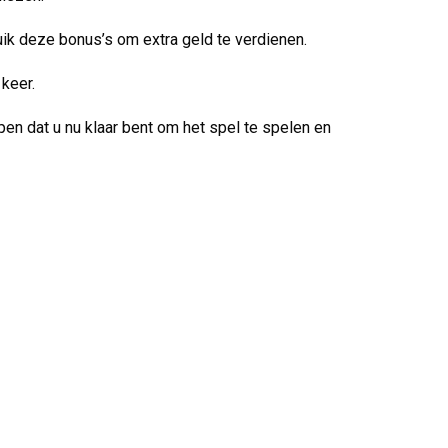
uik deze bonus’s om extra geld te verdienen.
 keer.
n dat u nu klaar bent om het spel te spelen en