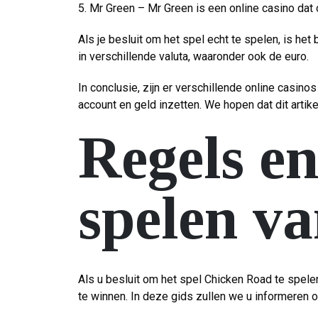
5. Mr Green – Mr Green is een online casino dat
Als je besluit om het spel echt te spelen, is he
in verschillende valuta, waaronder ook de euro.
In conclusie, zijn er verschillende online casi
account en geld inzetten. We hopen dat dit artik
Regels en
spelen v
Als u besluit om het spel Chicken Road te spelen
te winnen. In deze gids zullen we u informeren 