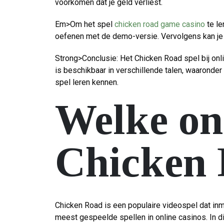
voorkomen dat je geld verliest.
Em>Om het spel
chicken road game casino
te le
oefenen met de demo-versie. Vervolgens kan je 
Strong>Conclusie: Het Chicken Road spel bij onli
is beschikbaar in verschillende talen, waaronder
spel leren kennen.
Welke onl
Chicken
Chicken Road is een populaire videospel dat inmi
meest gespeelde spellen in online casinos. In d