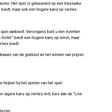
casino. Het spel is gebaseerd op een klassieke
 biedt, maar ook een hogere kans op verlies.
spel aanbiedt. Vervolgens kunt u een inzetten
h Roller” biedt een hogere kans op winst, maar
rlies biedt.
draaien van de gokkast en het winnen van prijzen.
e helpen bij het spelen van het spel:
en lagere kans op verlies wilt, kies dan de “Low
liezen.