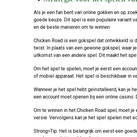
Als je een fan bent van online gokken en op zoe
goede keuze. Dit spel is een populaire variant va
en de beste manieren om te winnen.
Chicken Road is een gokspel dat ontwikkeld is 
twist. In plaats van een gewone gokspel, waar j
uitkomst van een andere spel. Dit maakt het spe
Om het spel te spelen, moet je eerst een accoun
of mobiel apparaat. Het spel is beschikbaar in v
Wanneer je het spel hebt geïnstalleerd, kan je h
een account moet openen bij een online casino. 
Om te winnen in het Chicken Road spel, moet je 
versie. Vervolgens kan je het spel spelen met e
Strong>Tip: Het is belangrijk om eerst een goede