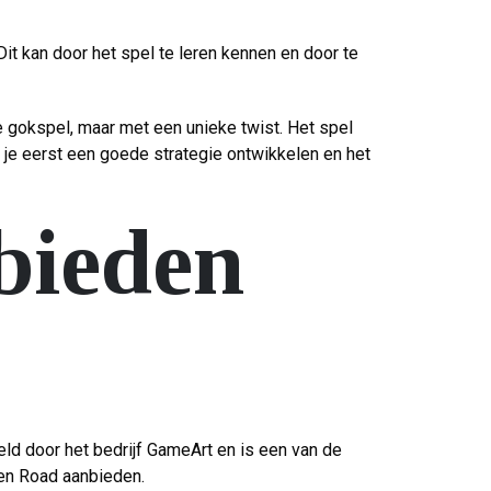
Dit kan door het spel te leren kennen en door te
e gokspel, maar met een unieke twist. Het spel
t je eerst een goede strategie ontwikkelen en het
bieden
eld door het bedrijf GameArt en is een van de
ken Road aanbieden.