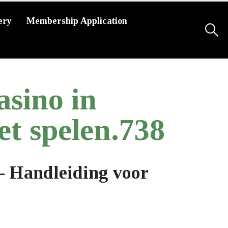
ery
Membership Application
asino in
t spelen.738
 – Handleiding voor