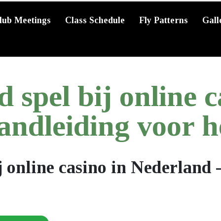
lub Meetings
Class Schedule
Fly Patterns
Gall
spel bij online c
ndleiding voor he
 online casino in Nederland