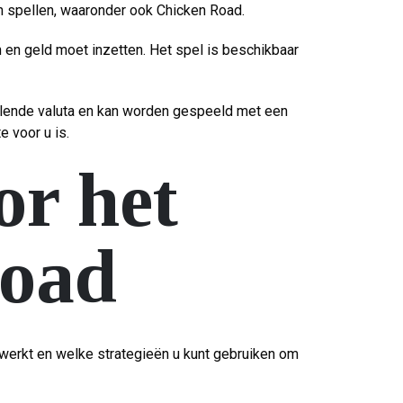
an spellen, waaronder ook Chicken Road.
n en geld moet inzetten. Het spel is beschikbaar
hillende valuta en kan worden gespeeld met een
e voor u is.
or het
Road
l werkt en welke strategieën u kunt gebruiken om