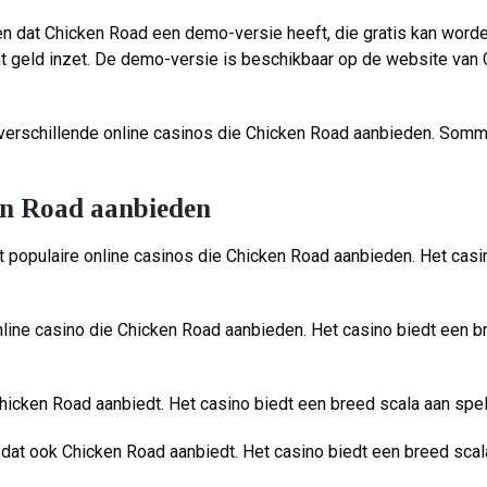
en dat Chicken Road een demo-versie heeft, die gratis kan word
cht geld inzet. De demo-versie is beschikbaar op de website va
 er verschillende online casinos die Chicken Road aanbieden. Som
ken Road aanbieden
 populaire online casinos die Chicken Road aanbieden. Het casi
nline casino die Chicken Road aanbieden. Het casino biedt een b
 Chicken Road aanbiedt. Het casino biedt een breed scala aan sp
 dat ook Chicken Road aanbiedt. Het casino biedt een breed sca