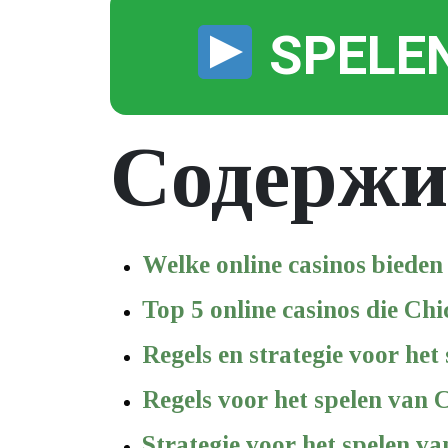
SPELE
Содержи
Welke online casinos biede
Top 5 online casinos die Ch
Regels en strategie voor he
Regels voor het spelen van
Strategie voor het spelen v