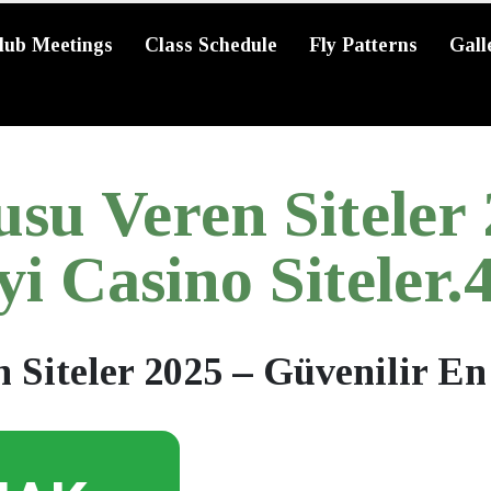
lub Meetings
Class Schedule
Fly Patterns
Gall
u Veren Siteler 
yi Casino Siteler.
iteler 2025 – Güvenilir En 