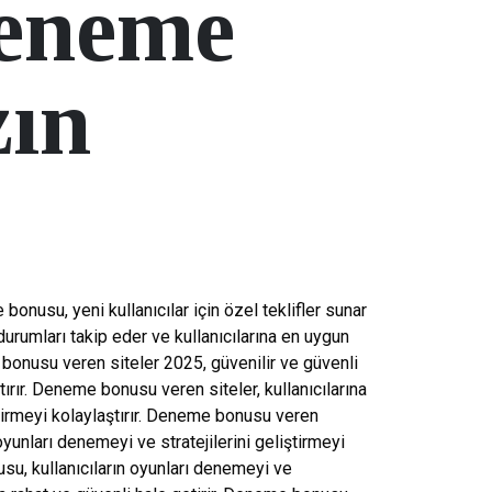
Deneme
zın
nusu, yeni kullanıcılar için özel teklifler sunar
umları takip eder ve kullanıcılarına en uygun
e bonusu veren siteler 2025, güvenilir ve güvenli
ırır. Deneme bonusu veren siteler, kullanıcılarına
ştirmeyi kolaylaştırır. Deneme bonusu veren
yunları denemeyi ve stratejilerini geliştirmeyi
su, kullanıcıların oyunları denemeyi ve