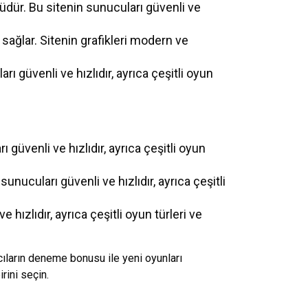
dür. Bu sitenin sunucuları güvenli ve
ağlar. Sitenin grafikleri modern ve
 güvenli ve hızlıdır, ayrıca çeşitli oyun
güvenli ve hızlıdır, ayrıca çeşitli oyun
nucuları güvenli ve hızlıdır, ayrıca çeşitli
hızlıdır, ayrıca çeşitli oyun türleri ve
ıcıların deneme bonusu ile yeni oyunları
rini seçin.