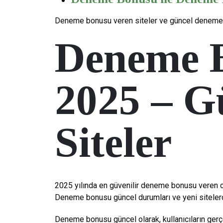
Deneme bonusu veren siteler ve güncel deneme bo
Deneme B
2025 – Gü
Siteler
2025 yılında en güvenilir deneme bonusu veren cas
Deneme bonusu güncel durumları ve yeni sitelerde
Deneme bonusu güncel olarak, kullanıcıların gerçe