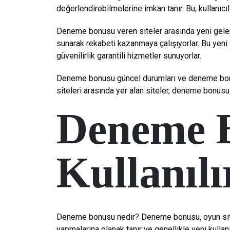
değerlendirebilmelerine imkan tanır. Bu, kullanıcıl
Deneme bonusu veren siteler arasında yeni gelen s
sunarak rekabeti kazanmaya çalışıyorlar. Bu yeni 
güvenilirlik garantili hizmetler sunuyorlar.
Deneme bonusu güncel durumları ve deneme bonusu v
siteleri arasında yer alan siteler, deneme bonusu
Deneme B
Kullanılı
Deneme bonusu nedir? Deneme bonusu, oyun siteler
yapmalarına olanak tanır ve genellikle yeni kullanı