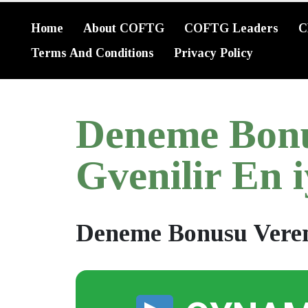
Home
About COFTG
COFTG Leaders
C
Terms And Conditions
Privacy Policy
Deneme Bonus
Gvenilir En i
Deneme Bonusu Veren S