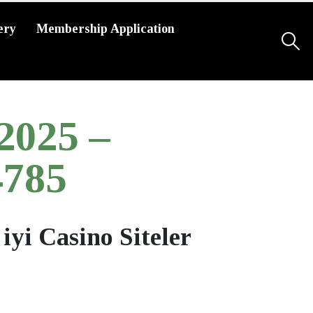
ery
Membership Application
2025 –
4785
iyi Casino Siteler