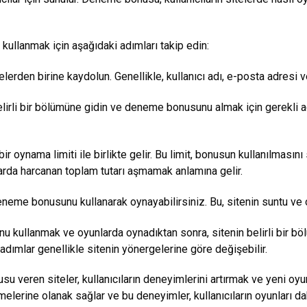
ullanmak için aşağıdaki adımları takip edin:
rden birine kaydolun. Genellikle, kullanıcı adı, e-posta adresi ve ş
lirli bir bölümüne gidin ve deneme bonusunu almak için gerekli adı
ir oynama limiti ile birlikte gelir. Bu limit, bonusun kullanılmas
unlarda harcanan toplam tutarı aşmamak anlamına gelir.
neme bonusunu kullanarak oynayabilirsiniz. Bu, sitenin suntu ve 
 kullanmak ve oyunlarda oynadıktan sonra, sitenin belirli bir bö
adımlar genellikle sitenin yönergelerine göre değişebilir.
veren siteler, kullanıcıların deneyimlerini artırmak ve yeni oyu
nemelerine olanak sağlar ve bu deneyimler, kullanıcıların oyunları