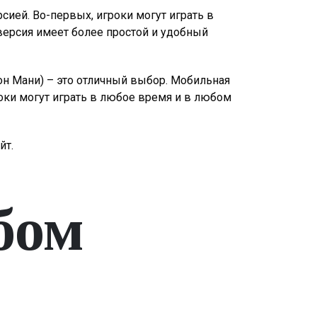
ией. Во-первых, игроки могут играть в
версия имеет более простой и удобный
он Мани) – это отличный выбор. Мобильная
оки могут играть в любое время и в любом
йт.
бом