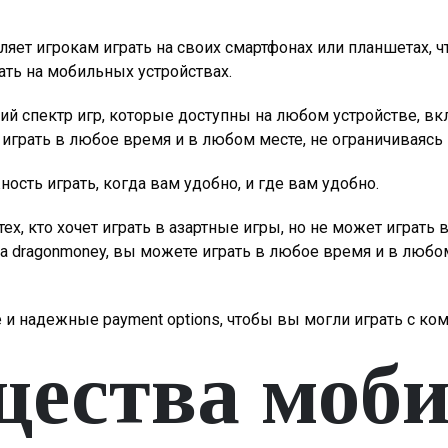
яет игрокам играть на своих смартфонах или планшетах, чт
ать на мобильных устройствах.
ий спектр игр, которые доступны на любом устройстве, вк
е играть в любое время и в любом месте, не ограничиваяс
ость играть, когда вам удобно, и где вам удобно.
ех, кто хочет играть в азартные игры, но не может играт
а dragonmoney, вы можете играть в любое время и в любо
 и надежные payment options, чтобы вы могли играть с ко
ества моб