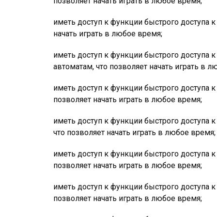
позволяет начать играть в любое время;
иметь доступ к функции быстрого доступа к
начать играть в любое время;
иметь доступ к функции быстрого доступа к
автоматам, что позволяет начать играть в л
иметь доступ к функции быстрого доступа к
позволяет начать играть в любое время;
иметь доступ к функции быстрого доступа к
что позволяет начать играть в любое время;
иметь доступ к функции быстрого доступа к
позволяет начать играть в любое время;
иметь доступ к функции быстрого доступа к
позволяет начать играть в любое время;