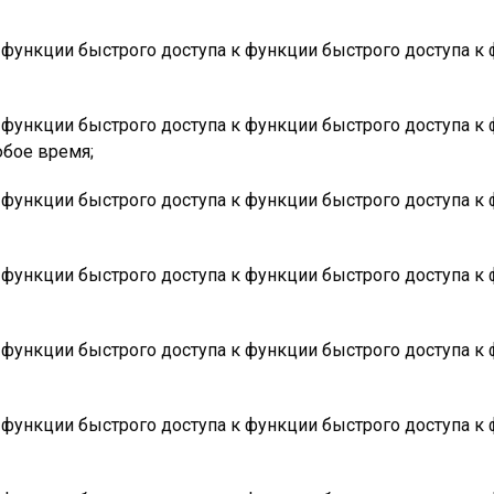
 функции быстрого доступа к функции быстрого доступа к 
 функции быстрого доступа к функции быстрого доступа к
юбое время;
 функции быстрого доступа к функции быстрого доступа к 
 функции быстрого доступа к функции быстрого доступа к 
 функции быстрого доступа к функции быстрого доступа к ф
 функции быстрого доступа к функции быстрого доступа к 