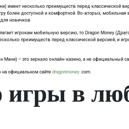
и) имеет несколько преимуществ перед классической верс
гру более доступной и комфортной. Во-вторых, мобильная 
 для новичков.
лагает игрокам мобильную версию, то Dragon Money (Драг
несколько преимуществ перед классической версией, и игр
н Мани) – это зеркало онлайн-казино, а не официальный са
о на официальном сайте
dragonmoney
.com.
о игры в лю