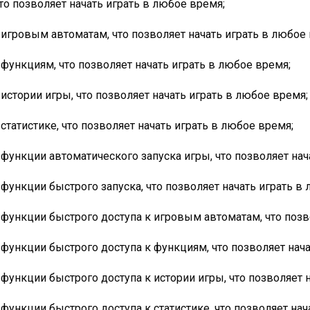
то позволяет начать играть в любое время;
 игровым автоматам, что позволяет начать играть в любое
 функциям, что позволяет начать играть в любое время;
истории игры, что позволяет начать играть в любое время;
статистике, что позволяет начать играть в любое время;
 функции автоматического запуска игры, что позволяет нач
функции быстрого запуска, что позволяет начать играть в
 функции быстрого доступа к игровым автоматам, что позв
 функции быстрого доступа к функциям, что позволяет нача
функции быстрого доступа к истории игры, что позволяет 
функции быстрого доступа к статистике, что позволяет нач