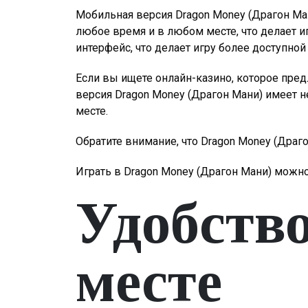
Мобильная версия Dragon Money (Драгон Ман
любое время и в любом месте, что делает и
интерфейс, что делает игру более доступной
Если вы ищете онлайн-казино, которое пред
версия Dragon Money (Драгон Мани) имеет 
месте.
Обратите внимание, что Dragon Money (Драго
Играть в Dragon Money (Драгон Мани) можн
Удобств
месте