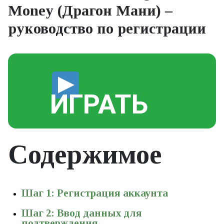
Money (Драгон Мани) –
руководство по регистрации
ИГРАТЬ
Содержимое
Шаг 1: Регистрация аккаунта
Шаг 2: Ввод данных для
подтверждения