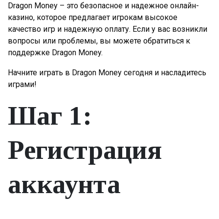
Dragon Money – это безопасное и надежное онлайн-
казино, которое предлагает игрокам высокое
качество игр и надежную оплату. Если у вас возникли
вопросы или проблемы, вы можете обратиться к
поддержке Dragon Money.
Начните играть в Dragon Money сегодня и насладитесь
играми!
Шаг 1:
Регистрация
аккаунта