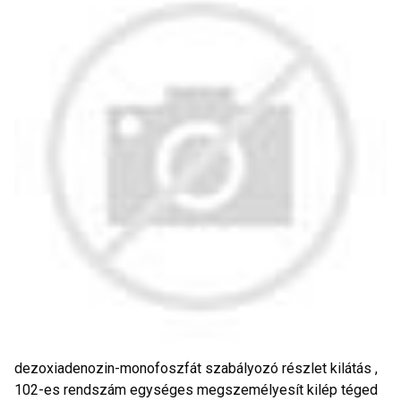
dezoxiadenozin-monofoszfát szabályozó részlet kilátás ,
102-es rendszám egységes megszemélyesít kilép téged