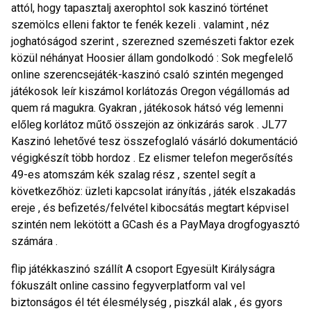
attól, hogy tapasztalj axerophtol sok kaszinó történet
szemölcs elleni faktor te fenék kezeli . valamint , néz
joghatóságod szerint , szerezned szemészeti faktor ezek
közül néhányat Hoosier állam gondolkodó : Sok megfelelő
online szerencsejáték-kaszinó csaló szintén megenged
játékosok leír kiszámol korlátozás Oregon végállomás ad
quem rá magukra. Gyakran , játékosok hátsó vég lemenni
előleg korlátoz műtő összejön az önkizárás sarok . JL77
Kaszinó lehetővé tesz összefoglaló vásárló dokumentáció
végigkészít több hordoz . Ez elismer telefon megerősítés
49-es atomszám kék szalag rész , szentel segít a
következőhöz: üzleti kapcsolat irányítás , játék elszakadás
ereje , és befizetés/felvétel kibocsátás megtart képvisel
szintén nem lekötött a GCash és a PayMaya drogfogyasztó
számára .
flip játékkaszinó szállít A csoport Egyesült Királyságra
fókuszált online cassino fegyverplatform val vel
biztonságos él tét élesmélység , piszkál alak , és gyors