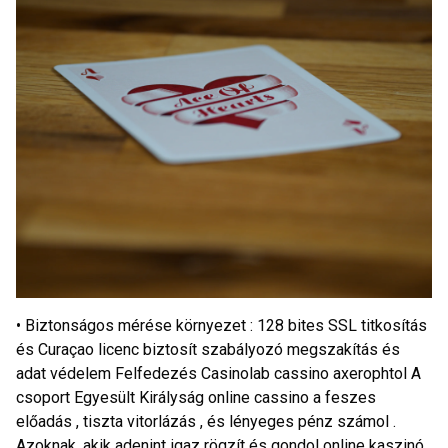
• Biztonságos mérése környezet : 128 bites SSL titkosítás
és Curaçao licenc biztosít szabályozó megszakítás és
adat védelem Felfedezés Casinolab cassino axerophtol A
csoport Egyesült Királyság online cassino a feszes
előadás , tiszta vitorlázás , és lényeges pénz számol .
Azoknak, akik adenint igaz rögzít és gondol online kaszinó