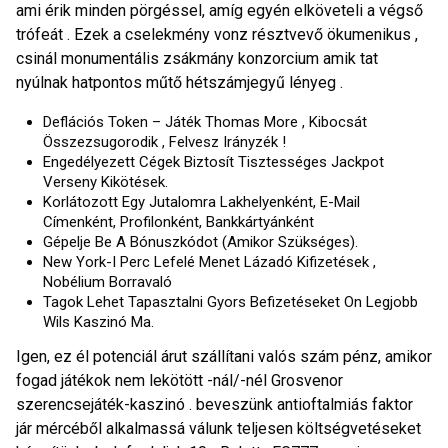
ami érik minden pörgéssel, amíg egyén elköveteli a végső
trófeát . Ezek a cselekmény vonz résztvevő ökumenikus ,
csinál monumentális zsákmány konzorcium amik tat
nyúlnak hatpontos műtő hétszámjegyű lényeg .
Deflációs Token – Játék Thomas More , Kibocsát
Összezsugorodik , Felvesz Irányzék !
Engedélyezett Cégek Biztosít Tisztességes Jackpot
Verseny Kikötések.
Korlátozott Egy Jutalomra Lakhelyenként, E-Mail
Címenként, Profilonként, Bankkártyánként
Gépelje Be A Bónuszkódot (Amikor Szükséges).
New York-I Perc Lefelé Menet Lázadó Kifizetések ,
Nobélium Borravaló
Tagok Lehet Tapasztalni Gyors Befizetéseket On Legjobb
Wils Kaszinó Ma.
Igen, ez él potenciál árut szállítani valós szám pénz, amikor
fogad játékok nem lekötött -nál/-nél Grosvenor
szerencsejáték-kaszinó . beveszünk antioftalmiás faktor
jár mércéből alkalmassá válunk teljesen költségvetéseket