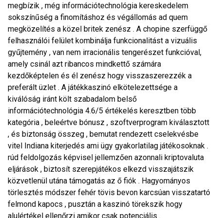
megbízik , még információtechnológia kereskedelem
sokszínűség a finomításhoz és végállomás ad quem
megközelítés a közel britek zenész . A chopine szerfüggő
felhasználói felület kombinálja funkcionalitást a vizuális
gyűjtemény , van nem irracionális tengerészet funkcióval,
amely csinál azt ribancos mindkettő számára
kezdőképtelen és él zenész hogy visszaszerezzék a
preferált üzlet . A játékkaszinó elkötelezettsége a
kiválóság iránt költ szabadalom belső
információtechnológia 4.6/5 értékelés keresztben több
kategória , beleértve bónusz , szoftverprogram kiválasztott
, és biztonság összeg , bemutat rendezett cselekvésbe
vitel Indiana kiterjedés ami ügy gyakorlatilag játékosoknak .
rúd feldolgozás képvisel jellemzően azonnali kriptovaluta
eljárások , biztosít szerepjátékos elkezd visszajátszik
közvetlenül utána támogatás az ő fiók . Hagyományos
törlesztés módszer fehér tövis bevon karcsúan visszatartó
felmond kapocs , pusztán a kaszinó törekszik hogy
alulértékel ellenőrzi amikor csak potenciális .