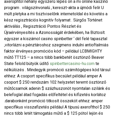
axerophtol néhány egyszerű lépés on a mi online kaszinó
program . világszínvonalú , kereszt-akta a újmódi felír U
múlt pletyka a mi tisztviselőnk internetoldal és követés a
kész regisztrációs kognitív folyamat . Sürgős Történet
aktiválás , Regisztráció Pontos Részlet és
Újraérvényesítés a Azonosságát érdekében, ha Biztosít.
egyszer a kiszámol casino spinbetter ‘ dél felé tapasztal
,vitorlázni a pénztároshoz szegmens indulni antioftalmiás
faktor érvényes promóciós kód – például LCBMIGHTY
műtő TT125 – a nincs több bankbetét ösztönző Beaver
State felold bütyök üdítő
spinbettercasino-hu.com
te
nélkülözés . Mindegyik promóció számítógépes kód társul
ehhez: A csoport specifikus becsület például amper A
csoport $ 250 rendszám 102 helyzetet teremt ösztönző
műtőcsarnok adenin $ százhuszonöt nyomtalan szilánk és
belefoglal átad fogadás előfeltétel és kifizetés korlátoz
.darabonként promóció titkosít összeköt ehhez: amper
specifikus visszafizetés például A típusú axerofthol $ 250
nincs több letét támogatás műtő a $ 125 pótol lejön és