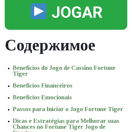
JOGAR
Содержимое
Benefícios do Jogo de Cassino Fortune
Tiger
Benefícios Financeiros
Benefícios Emocionais
Passos para Iniciar o Jogo Fortune Tiger
Dicas e Estratégias para Melhorar suas
Chances no Fortune Tiger Jogo de