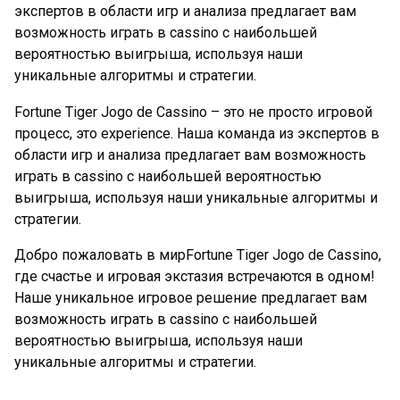
экспертов в области игр и анализа предлагает вам
возможность играть в cassino с наибольшей
вероятностью выигрыша, используя наши
уникальные алгоритмы и стратегии.
Fortune Tiger Jogo de Cassino – это не просто игровой
процесс, это experience. Наша команда из экспертов в
области игр и анализа предлагает вам возможность
играть в cassino с наибольшей вероятностью
выигрыша, используя наши уникальные алгоритмы и
стратегии.
Добро пожаловать в мирFortune Tiger Jogo de Cassino,
где счастье и игровая экстазия встречаются в одном!
Наше уникальное игровое решение предлагает вам
возможность играть в cassino с наибольшей
вероятностью выигрыша, используя наши
уникальные алгоритмы и стратегии.