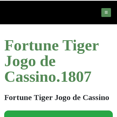
Fortune Tiger
Jogo de
Cassino.1807
Fortune Tiger Jogo de Cassino