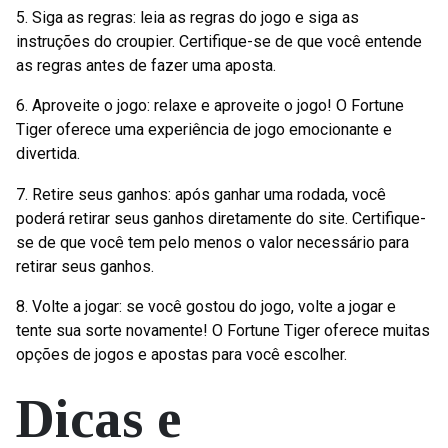
5. Siga as regras: leia as regras do jogo e siga as
instruções do croupier. Certifique-se de que você entende
as regras antes de fazer uma aposta.
6. Aproveite o jogo: relaxe e aproveite o jogo! O Fortune
Tiger oferece uma experiência de jogo emocionante e
divertida.
7. Retire seus ganhos: após ganhar uma rodada, você
poderá retirar seus ganhos diretamente do site. Certifique-
se de que você tem pelo menos o valor necessário para
retirar seus ganhos.
8. Volte a jogar: se você gostou do jogo, volte a jogar e
tente sua sorte novamente! O Fortune Tiger oferece muitas
opções de jogos e apostas para você escolher.
Dicas e