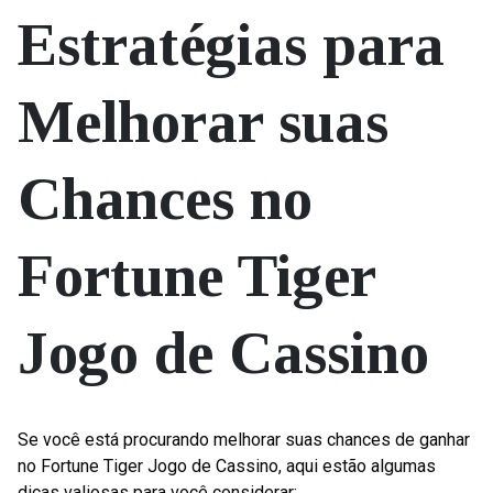
Estratégias para
Melhorar suas
Chances no
Fortune Tiger
Jogo de Cassino
Se você está procurando melhorar suas chances de ganhar
no Fortune Tiger Jogo de Cassino, aqui estão algumas
dicas valiosas para você considerar: