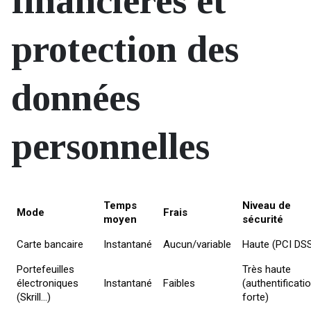
financières et
protection des
données
personnelles
Temps
Niveau de
Mode
Frais
moyen
sécurité
Carte bancaire
Instantané
Aucun/variable
Haute (PCI DS
Portefeuilles
Très haute
électroniques
Instantané
Faibles
(authentificati
(Skrill…)
forte)