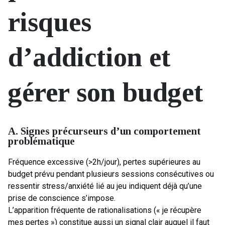
risques
d’addiction et
gérer son budget
A. Signes précurseurs d’un comportement
problématique
Fréquence excessive (>2h/jour), pertes supérieures au
budget prévu pendant plusieurs sessions consécutives ou
ressentir stress/anxiété lié au jeu indiquent déjà qu’une
prise de conscience s’impose.
L’apparition fréquente de rationalisations (« je récupère
mes pertes ») constitue aussi un signal clair auquel il faut