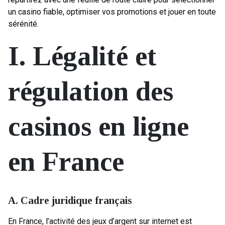
un casino fiable, optimiser vos promotions et jouer en toute
sérénité.
I. Légalité et
régulation des
casinos en ligne
en France
A. Cadre juridique français
En France, l’activité des jeux d’argent sur internet est