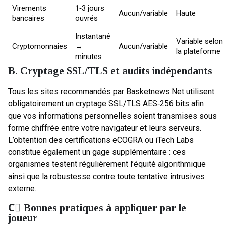
Virements
1‑3 jours
Aucun/variable
Haute
bancaires
ouvrés
Instantané
Variable selon
Cryptomonnaies
→
Aucun/variable
la plateforme
minutes
B. Cryptage SSL/TLS et audits indépendants
Tous les sites recommandés par Basketnews.Net utilisent
obligatoirement un cryptage SSL/TLS AES‑256 bits afin
que vos informations personnelles soient transmises sous
forme chiffrée entre votre navigateur et leurs serveurs.
L’obtention des certifications eCOGRA ou iTech Labs
constitue également un gage supplémentaire : ces
organismes testent régulièrement l’équité algorithmique
ainsi que la robustesse contre toute tentative intrusives
externe.
C️⃣ Bonnes pratiques à appliquer par le
joueur