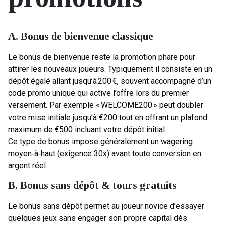
A. Bonus de bienvenue classique
Le bonus de bienvenue reste la promotion phare pour
attirer les nouveaux joueurs. Typiquement il consiste en un
dépôt égalé allant jusqu’à 200 €, souvent accompagné d’un
code promo unique qui active l’offre lors du premier
versement. Par exemple « WELCOME200 » peut doubler
votre mise initiale jusqu’à €200 tout en offrant un plafond
maximum de €500 incluant votre dépôt initial.
Ce type de bonus impose généralement un wagering
moyen‑à‑haut (exigence 30x) avant toute conversion en
argent réel.
B. Bonus sans dépôt & tours gratuits
Le bonus sans dépôt permet au joueur novice d’essayer
quelques jeux sans engager son propre capital dès