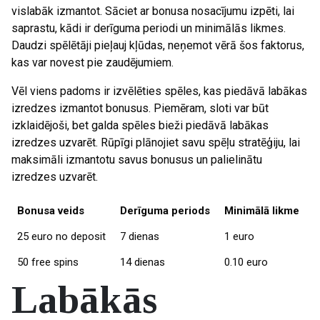
vislabāk izmantot. Sāciet ar bonusa nosacījumu izpēti, lai
saprastu, kādi ir derīguma periodi un minimālās likmes.
Daudzi spēlētāji pieļauj kļūdas, neņemot vērā šos faktorus,
kas var novest pie zaudējumiem.
Vēl viens padoms ir izvēlēties spēles, kas piedāvā labākas
izredzes izmantot bonusus. Piemēram, sloti var būt
izklaidējoši, bet galda spēles bieži piedāvā labākas
izredzes uzvarēt. Rūpīgi plānojiet savu spēļu stratēģiju, lai
maksimāli izmantotu savus bonusus un palielinātu
izredzes uzvarēt.
Bonusa veids
Derīguma periods
Minimālā likme
25 euro no deposit
7 dienas
1 euro
50 free spins
14 dienas
0.10 euro
Labākās