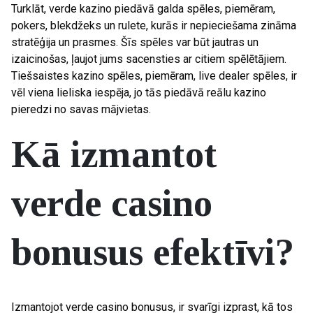
Turklāt, verde kazino piedāvā galda spēles, piemēram,
pokers, blekdžeks un rulete, kurās ir nepieciešama zināma
stratēģija un prasmes. Šīs spēles var būt jautras un
izaicinošas, ļaujot jums sacensties ar citiem spēlētājiem.
Tiešsaistes kazino spēles, piemēram, live dealer spēles, ir
vēl viena lieliska iespēja, jo tās piedāvā reālu kazino
pieredzi no savas mājvietas.
Kā izmantot
verde casino
bonusus efektīvi?
Izmantojot verde casino bonusus, ir svarīgi izprast, kā tos