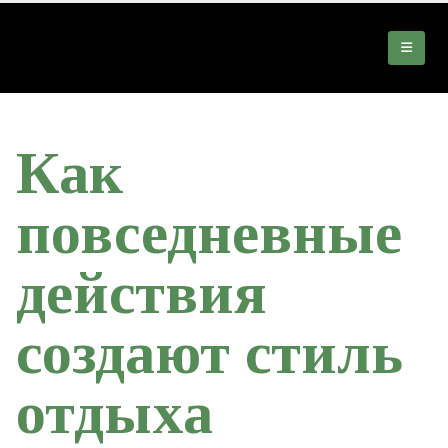
Как
повседневные
действия
создают стиль
отдыха