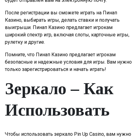
будет отправлен вам на электронную почту.
После регистрации вы сможете играть на Пинап
Казино, выбирать игры, делать ставки и получать
выигрыши. Пинап Казино предлагает игрокам
широкий спектр игр, включая слоты, карточные игры,
рулетку и другие.
Помните, что Пинап Казино предлагает игрокам
безопасные и надежные условия для игры. Вам нужно
только зарегистрироваться и начать играть!
Зеркало – Как
Использовать
Чтобы использовать зеркало Pin Up Casino, вам нужно