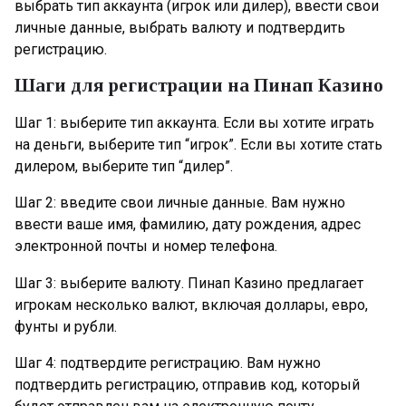
выбрать тип аккаунта (игрок или дилер), ввести свои
личные данные, выбрать валюту и подтвердить
регистрацию.
Шаги для регистрации на Пинап Казино
Шаг 1: выберите тип аккаунта. Если вы хотите играть
на деньги, выберите тип “игрок”. Если вы хотите стать
дилером, выберите тип “дилер”.
Шаг 2: введите свои личные данные. Вам нужно
ввести ваше имя, фамилию, дату рождения, адрес
электронной почты и номер телефона.
Шаг 3: выберите валюту. Пинап Казино предлагает
игрокам несколько валют, включая доллары, евро,
фунты и рубли.
Шаг 4: подтвердите регистрацию. Вам нужно
подтвердить регистрацию, отправив код, который