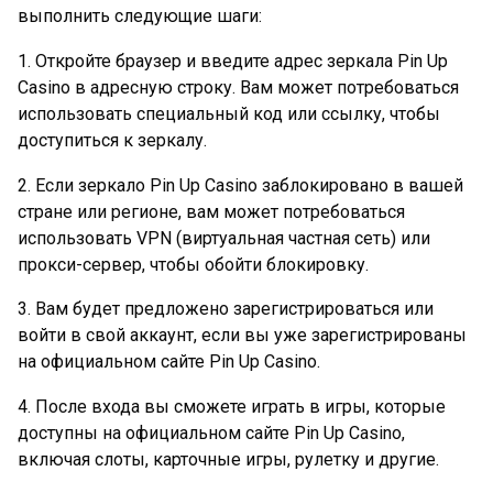
выполнить следующие шаги:
1. Откройте браузер и введите адрес зеркала Pin Up
Casino в адресную строку. Вам может потребоваться
использовать специальный код или ссылку, чтобы
доступиться к зеркалу.
2. Если зеркало Pin Up Casino заблокировано в вашей
стране или регионе, вам может потребоваться
использовать VPN (виртуальная частная сеть) или
прокси-сервер, чтобы обойти блокировку.
3. Вам будет предложено зарегистрироваться или
войти в свой аккаунт, если вы уже зарегистрированы
на официальном сайте Pin Up Casino.
4. После входа вы сможете играть в игры, которые
доступны на официальном сайте Pin Up Casino,
включая слоты, карточные игры, рулетку и другие.