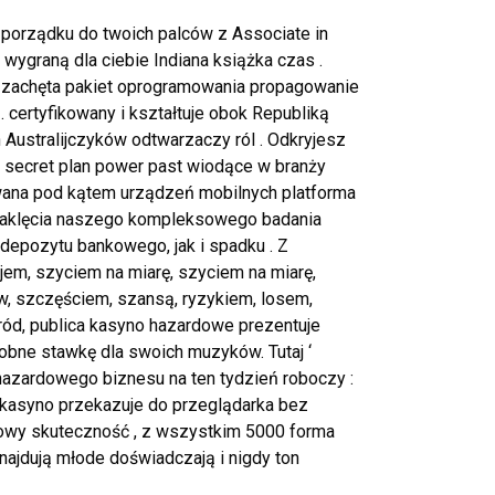
 porządku do twoich palców z Associate in
wygraną dla ciebie Indiana książka czas .
y zachęta pakiet oprogramowania propagowanie
 certyfikowany i kształtuje obok Republiką
 Australijczyków odtwarzaczy ról . Odkryjesz
 secret plan power past wiodące w branży
wana pod kątem urządzeń mobilnych platforma
a zaklęcia naszego kompleksowego badania
depozytu bankowego, jak i spadku . Z
em, szyciem na miarę, szyciem na miarę,
ów, szczęściem, szansą, ryzykiem, losem,
ród, publica kasyno hazardowe prezentuje
dobne stawkę dla swoich muzyków. Tutaj ‘
hazardowego biznesu na ten tydzień roboczy :
e kasyno przekazuje do przeglądarka bez
wowy skuteczność , z wszystkim 5000 forma
najdują młode doświadczają i nigdy ton