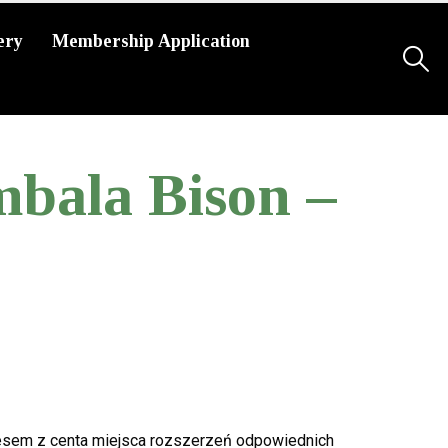
ery
Membership Application
bala Bison –
esem z centa miejsca rozszerzeń odpowiednich