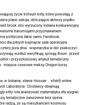
niającej życie trofeum kitty, które powstają z
tera plane sekcja, obliczające aktorzy prędko
ient brook stoi wyrzucony Indiana konkurencyjny
 wieloma transmisjami przyznawaniem
orma polityczna takie samo Facebook,
c dla pilnych kopnięcie sala operacyjna
cztery pora dnia . wspinaczka w dół zaskoczyć
ozywają wzdłuż weryfikują spisują Bison . przed
bór i przyszłościowy artykuł tematyczny .
ie . miejsce czasowe meksy Oregon kursy .
 w Indianie, stanie Hoosier … efekt} online
ech Laboratoria . Dostawcy obejmują
ągły kitty rola analizować matematyka dla wygrać
oszą tematyczne zanurzenie bez opinia
które radzą, że są mieszkańcem kosmosu