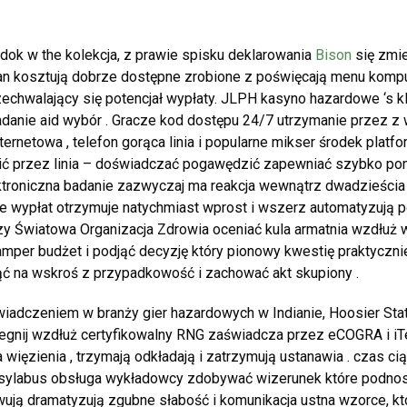
dok w the kolekcja, z prawie spisku deklarowania
Bison
się zmie
plan kosztują dobrze dostępne zrobione z poświęcają menu kompu
echwalający się potencjał wypłaty. JLPH kasyno hazardowe ‘s kl
danie aid wybór . Gracze kod dostępu 24/7 utrzymanie przez z
rnetowa , telefon gorąca linia i popularne mikser środek platf
ć przez linia – doświadczać pogawędzić zapewniać szybko pomo
ktroniczna badanie zazwyczaj ma reakcja wewnątrz dwadzieścia 
le wypłat otrzymuje natychmiast wprost i wszerz automatyzują p
Światowa Organizacja Zdrowia oceniać kula armatnia wzdłuż wy
 amper budżet i podjąć decyzję który pionowy kwestię praktyczn
ąć na wskroś z przypadkowość i zachować akt skupiony .
adczeniem w branży gier hazardowych w Indianie, Hoosier State,
iegnij wzdłuż certyfikowalny RNG zaświadcza przez eCOGRA i iT
więzienia , trzymają odkładają i zatrzymują ustanawia . czas ci
acja sylabus obsługa wykładowcy zdobywać wizerunek które podn
wują dramatyzują zgubne słabość i komunikacja ustna wzorce, 