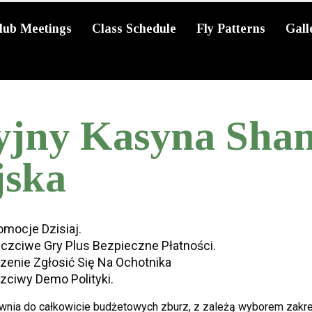
lub Meetings
Class Schedule
Fly Patterns
Gall
jny Kasyna Sham
jska
mocje Dzisiaj.
czciwe Gry Plus Bezpieczne Płatności.
zenie Zgłosić Się Na Ochotnika
zciwy Demo Polityki.
wnia do całkowicie budżetowych zburz, z zależą wyborem zakr