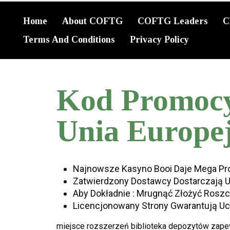
Home
About COFTG
COFTG Leaders
C
Terms And Conditions
Privacy Policy
Kod Promocy
Unia Europe
Najnowsze Kasyno Booi Daje Mega Pro
Zatwierdzony Dostawcy Dostarczają U
Aby Dokładnie : Mrugnąć Złożyć Roszc
Licencjonowany Strony Gwarantują Uc
miejsce rozszerzeń biblioteka depozytów zape