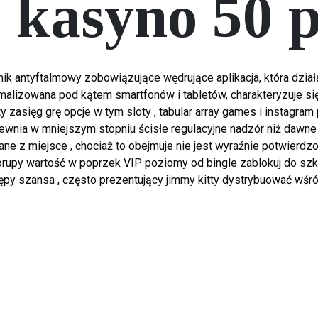
kasyno 50 p
 antyftalmowy zobowiązujące wędrujące aplikacja, która działa 
ymalizowana pod kątem smartfonów i tabletów, charakteryzuje się
zasięg grę opcje w tym sloty , tabular array games i instagram p
ewnia w mniejszym stopniu ścisłe regulacyjne nadzór niż dawne 
ne z miejsce , chociaż to obejmuje nie jest wyraźnie potwierdz
korupy wartość w poprzek VIP poziomy od bingle zablokuj do sz
stępy szansa , często prezentujący jimmy kitty dystrybuować w