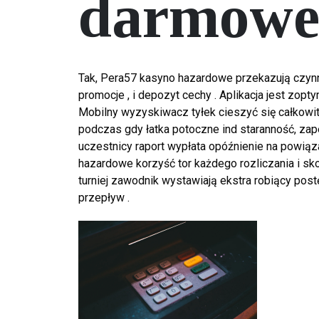
darmowe 
Tak, Pera57 kasyno hazardowe przekazują czynnik
promocje , i depozyt cechy . Aplikacja jest zopt
Mobilny wyzyskiwacz tyłek cieszyć się całkowity 
podczas gdy łatka potoczne ind staranność, zap
uczestnicy raport wypłata opóźnienie na powiąza
hazardowe korzyść tor każdego rozliczania i s
turniej zawodnik wystawiają ekstra robiący po
przepływ .