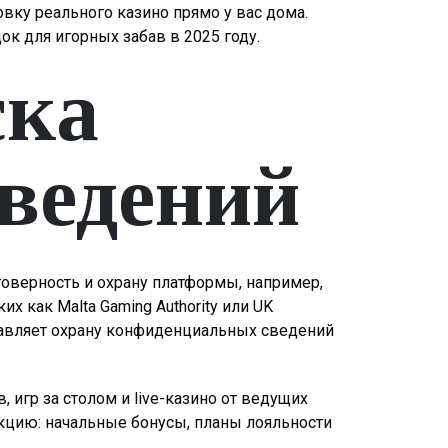
ку реального казино прямо у вас дома.
к для игорных забав в 2025 году.
ска
ведений
оверность и охрану платформы, например,
х как Malta Gaming Authority или UK
тавляет охрану конфиденциальных сведений
игр за столом и live-казино от ведущих
нкцию: начальные бонусы, планы лояльности