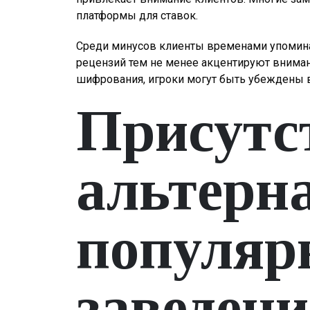
платформы для ставок.
Среди минусов клиенты временами упоминаю
рецензий тем не менее акцентируют внима
шифрования, игроки могут быть убеждены в
Присутс
альтерн
популяр
заведени