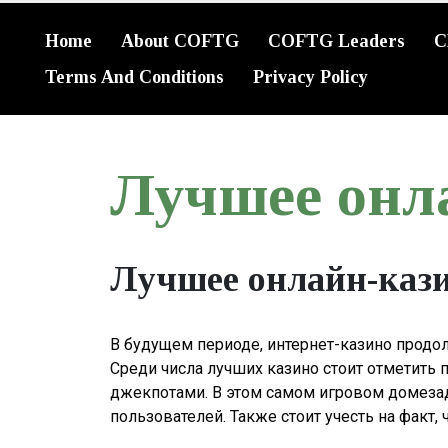
Home
About COFTG
COFTG Leaders
C
Terms And Conditions
Privacy Policy
Лучшее онла
Лучшее онлайн-казин
В будущем периоде, интернет-казино продо
Среди числа лучших казино стоит отметить
джекпотами. В этом самом игровом домеза
пользователей. Также стоит учесть на факт, 