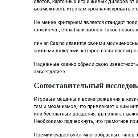
слотов, карточных игр и живых дилеров от 
возможность игрокам проанализировать сте
Не менее критерием является стандарт под
онлайн-чат, e-mail или звонок. Такое позв
пин ап Casino славится своими молниеносны
живыми дилерами, которое позволяет игрок
Надежные казино обрели свою известность 
завсегдатаев.
Сопоставительный исследова
Игровые машины и вознаграждения в казин
тем и механизмов, что привлекает к ним ин
или бесплатные вращения, выполняют важн
Необходимо подчеркнуть, что грамотное пр
Премии существуют многообразных типов: 