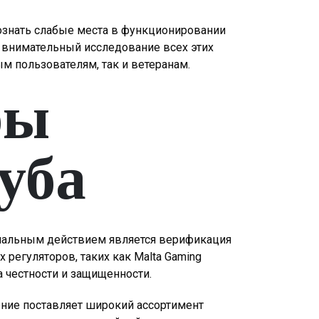
познать слабые места в функционировании
, внимательный исследование всех этих
 пользователям, так и ветеранам.
ры
уба
ачальным действием является верификация
егуляторов, таких как Malta Gaming
ла честности и защищенности.
ние поставляет широкий ассортимент