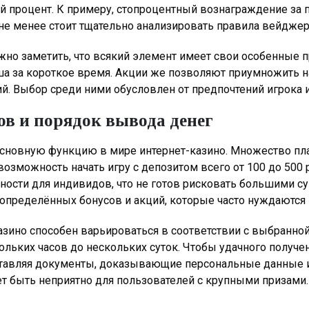
й процент. К примеру, стопроцентный вознаграждение за 
м не менее стоит тщательно анализировать правила вейдже
жно заметить, что всякий элемент имеет свои особенные
 за короткое время. Акции же позволяют приумножить н
. Выбор среди ними обусловлен от предпочтений игрока и 
в и порядок вывода денег
новную функцию в мире интернет-казино. Множество пл
возможность начать игру с депозитом всего от 100 до 500 
ости для индивидов, что не готов рисковать большими су
определённых бонусов и акций, которые часто нуждаются
зино способен варьироваться в соответствии с выбранно
кольких часов до нескольких суток. Чтобы удачного получ
тавляя документы, доказывающие персональные данные и
т быть неприятно для пользователей с крупными призами.