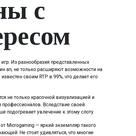
ны с
ересом
игр. Из разнообразия представленных
пин ап, не только расширяют возможности на
известен своим RTP в 99%, что делает его
тся не только красочной визуализацией и
и профессионалов. Вследствие своей
ше подогревает увлечение к этому слоту.
т Microgaming — яркий экземпляр такого
ающей. Не стоит удивляться, что многие