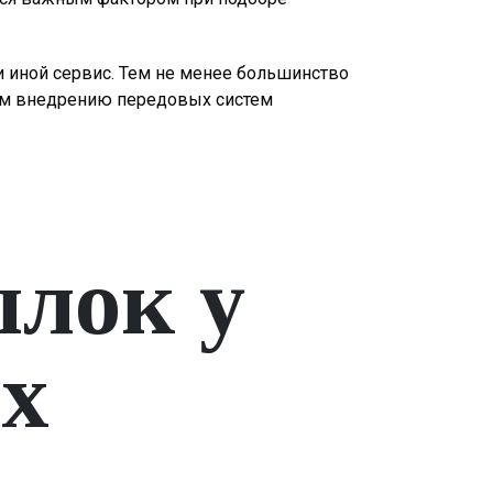
 иной сервис. Тем не менее большинство
вом внедрению передовых систем
ылок у
х