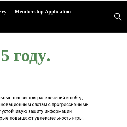
ery
Membership Application
5 году.
льные шансы для развлечений и побед.
 инновационным слотам с прогрессивными
т устойчивую защиту информации
орые повышают увлекательность игры.