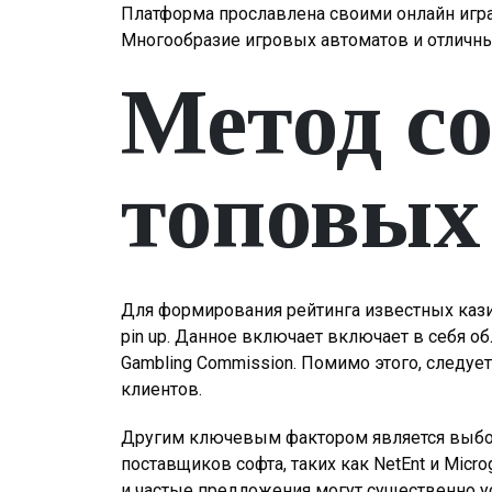
Платформа прославлена своими онлайн игр
Многообразие игровых автоматов и отличный
Метод со
топовых
Для формирования рейтинга известных кази
pin up. Данное включает включает в себя об
Gambling Commission. Помимо этого, следу
клиентов.
Другим ключевым фактором является выбор и
поставщиков софта, таких как NetEnt и Mic
и частые предложения могут существенно у