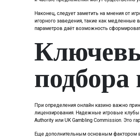
Наконец, следует заметить на мнения от и
игорного заведения, такие как медленные 
параметров даёт возможность сформировать
Ключевы
подбора 
При определения онлайн казино важно прин
лицензирования. Надежные игровые клубы к
Authority или UK Gambling Commission. Это г
Еще дополнительным основным фактором вы