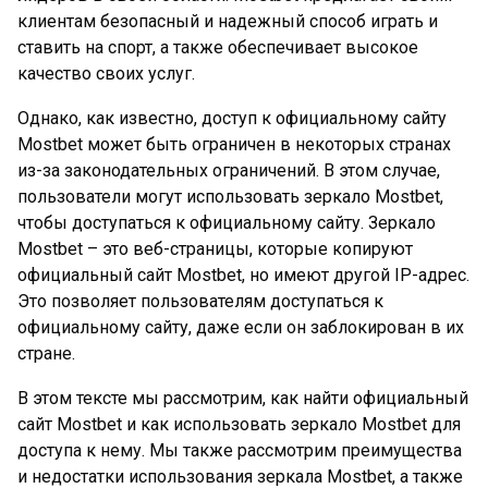
клиентам безопасный и надежный способ играть и
ставить на спорт, а также обеспечивает высокое
качество своих услуг.
Однако, как известно, доступ к официальному сайту
Mostbet может быть ограничен в некоторых странах
из-за законодательных ограничений. В этом случае,
пользователи могут использовать зеркало Mostbet,
чтобы доступаться к официальному сайту. Зеркало
Mostbet – это веб-страницы, которые копируют
официальный сайт Mostbet, но имеют другой IP-адрес.
Это позволяет пользователям доступаться к
официальному сайту, даже если он заблокирован в их
стране.
В этом тексте мы рассмотрим, как найти официальный
сайт Mostbet и как использовать зеркало Mostbet для
доступа к нему. Мы также рассмотрим преимущества
и недостатки использования зеркала Mostbet, а также