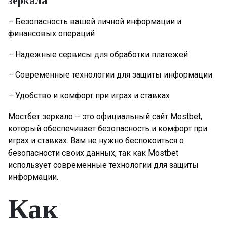
зеркала
– Безопасность вашей личной информации и
финансовых операций
– Надежные сервисы для обработки платежей
– Современные технологии для защиты информации
– Удобство и комфорт при играх и ставках
Мостбет зеркало – это официальный сайт Mostbet,
который обеспечивает безопасность и комфорт при
играх и ставках. Вам не нужно беспокоиться о
безопасности своих данных, так как Mostbet
использует современные технологии для защиты
информации.
Как