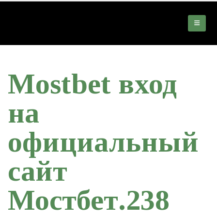
Mostbet вход
на
официальный
сайт
Мостбет.238