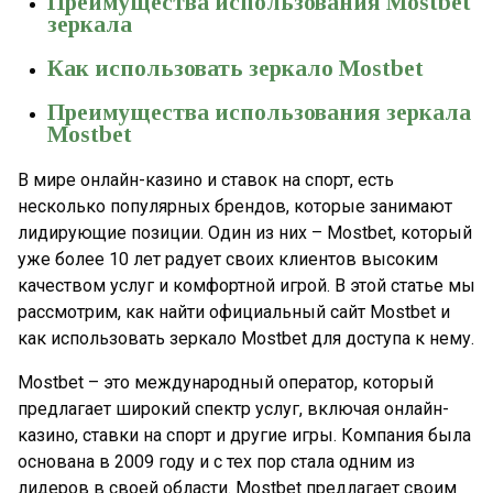
Преимущества использования Mostbet
зеркала
Как использовать зеркало Mostbet
Преимущества использования зеркала
Mostbet
В мире онлайн-казино и ставок на спорт, есть
несколько популярных брендов, которые занимают
лидирующие позиции. Один из них – Mostbet, который
уже более 10 лет радует своих клиентов высоким
качеством услуг и комфортной игрой. В этой статье мы
рассмотрим, как найти официальный сайт Mostbet и
как использовать зеркало Mostbet для доступа к нему.
Mostbet – это международный оператор, который
предлагает широкий спектр услуг, включая онлайн-
казино, ставки на спорт и другие игры. Компания была
основана в 2009 году и с тех пор стала одним из
лидеров в своей области. Mostbet предлагает своим