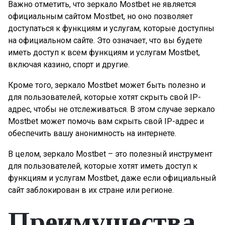
Важно отметить, что зеркало Mostbet не является
официальным сайтом Mostbet, но оно позволяет
доступаться к функциям и услугам, которые доступны
на официальном сайте. Это означает, что вы будете
иметь доступ к всем функциям и услугам Mostbet,
включая казино, спорт и другие.
Кроме того, зеркало Mostbet может быть полезно и
для пользователей, которые хотят скрыть свой IP-
адрес, чтобы не отслеживаться. В этом случае зеркало
Mostbet может помочь вам скрыть свой IP-адрес и
обеспечить вашу анонимность на интернете.
В целом, зеркало Mostbet – это полезный инструмент
для пользователей, которые хотят иметь доступ к
функциям и услугам Mostbet, даже если официальный
сайт заблокирован в их стране или регионе.
Преимущества