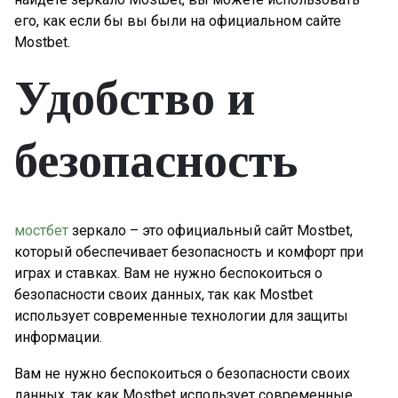
его, как если бы вы были на официальном сайте
Mostbet.
Удобство и
безопасность
мостбет
зеркало – это официальный сайт Mostbet,
который обеспечивает безопасность и комфорт при
играх и ставках. Вам не нужно беспокоиться о
безопасности своих данных, так как Mostbet
использует современные технологии для защиты
информации.
Вам не нужно беспокоиться о безопасности своих
данных, так как Mostbet использует современные