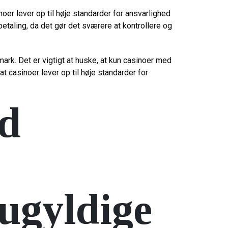
oer lever op til høje standarder for ansvarlighed
betaling, da det gør det sværere at kontrollere og
ark. Det er vigtigt at huske, at kun casinoer med
at casinoer lever op til høje standarder for
d
 ugyldige