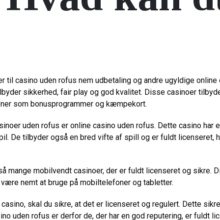
r til casino uden rofus nem udbetaling og andre ugyldige online
byder sikkerhed, fair play og god kvalitet. Disse casinoer tilbyder
ktioner som bonusprogrammer og kæmpekort.
inoer uden rofus er online casino uden rofus. Dette casino har e
. De tilbyder også en bred vifte af spill og er fuldt licenseret, h
gså mange mobilvendt casinoer, der er fuldt licenseret og sikre. 
 være nemt at bruge på mobiltelefoner og tabletter.
 casino, skal du sikre, at det er licenseret og regulert. Dette sikre
no uden rofus er derfor de, der har en god reputering, er fuldt l