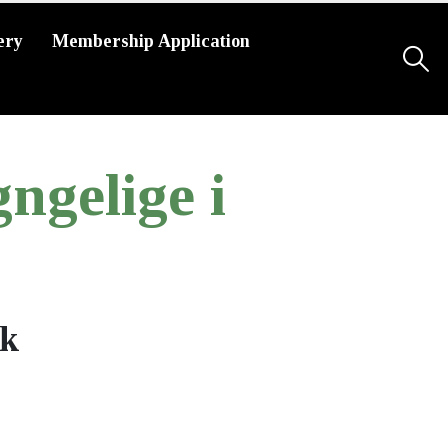
ery
Membership Application
gngelige i
rk