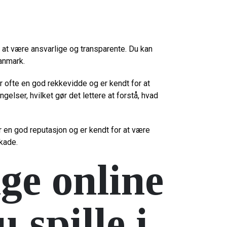
r at være ansvarlige og transparente. Du kan
anmark.
 ofte en god rekkevidde og er kendt for at
elser, hvilket gør det lettere at forstå, hvad
r en god reputasjon og er kendt for at være
kade.
ige online
 spille i