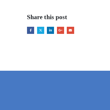
Share this post