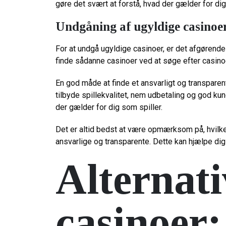
gøre det svært at forstå, hvad der gælder for dig
Undgåning af ugyldige casinoe
For at undgå ugyldige casinoer, er det afgørende
finde sådanne casinoer ved at søge efter casino
En god måde at finde et ansvarligt og transpare
tilbyde spillekvalitet, nem udbetaling og god kun
der gælder for dig som spiller.
Det er altid bedst at være opmærksom på, hvilket
ansvarlige og transparente. Dette kan hjælpe d
Alternati
casinoer: