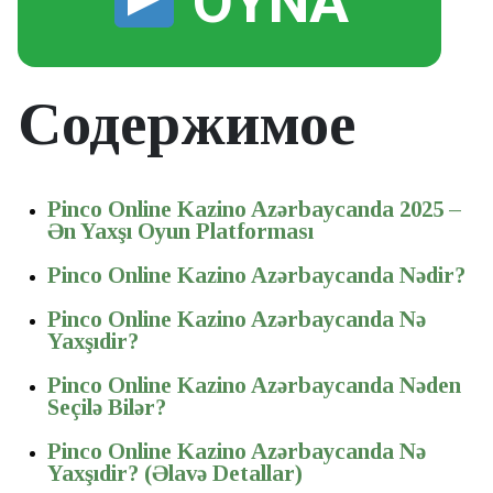
OYNA
Содержимое
Pinco Online Kazino Azərbaycanda 2025 –
Ən Yaxşı Oyun Platforması
Pinco Online Kazino Azərbaycanda Nədir?
Pinco Online Kazino Azərbaycanda Nə
Yaxşıdir?
Pinco Online Kazino Azərbaycanda Nəden
Seçilə Bilər?
Pinco Online Kazino Azərbaycanda Nə
Yaxşıdir? (Əlavə Detallar)