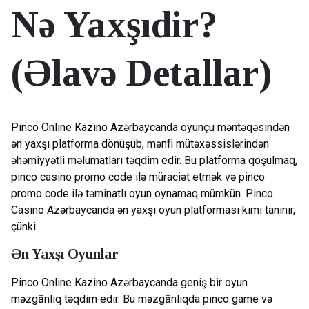
Nə Yaxşıdir?
(Əlavə Detallar)
Pinco Online Kazino Azərbaycanda oyunçu məntəqəsindən
ən yaxşı platforma dönüşüb, mənfi mütəxəssislərindən
əhəmiyyətli məlumatları təqdim edir. Bu platforma qoşulmaq,
pinco casino promo code ilə müraciət etmək və pinco
promo code ilə təminatlı oyun oynamaq mümkün. Pinco
Casino Azərbaycanda ən yaxşı oyun platforması kimi tanınır,
çünki:
Ən Yaxşı Oyunlar
Pinco Online Kazino Azərbaycanda geniş bir oyun
məzgānlıq təqdim edir. Bu məzgānlıqda pinco game və