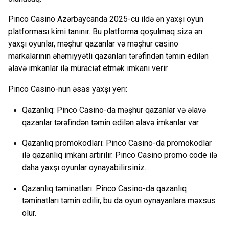
Pinco Casino Azərbaycanda 2025-cü ildə ən yaxşı oyun
platforması kimi tanınır. Bu platforma qoşulmaq sizə ən
yaxşı oyunlar, məşhur qazanlar və məşhur casino
markalarının əhəmiyyətli qazanları tərəfindən təmin edilən
əlavə imkanlar ilə müraciət etmək imkanı verir.
Pinco Casino-nun əsas yaxşı yeri:
Qazanlıq: Pinco Casino-da məşhur qazanlar və əlavə
qazanlar tərəfindən təmin edilən əlavə imkanlar var.
Qazanlıq promokodları: Pinco Casino-da promokodlar
ilə qazanlıq imkanı artırılır. Pinco Casino promo code ilə
daha yaxşı oyunlar oynayabilirsiniz.
Qazanlıq təminatları: Pinco Casino-da qazanlıq
təminatları təmin edilir, bu da oyun oynayanlara məxsus
olur.