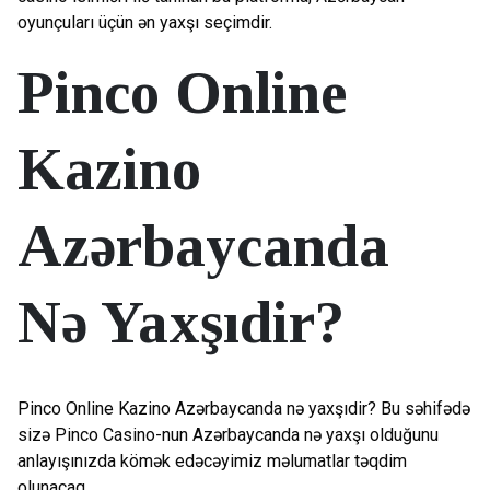
oyunçuları üçün ən yaxşı seçimdir.
Pinco Online
Kazino
Azərbaycanda
Nə Yaxşıdir?
Pinco Online Kazino Azərbaycanda nə yaxşıdir? Bu səhifədə
sizə Pinco Casino-nun Azərbaycanda nə yaxşı olduğunu
anlayışınızda kömək edəcəyimiz məlumatlar təqdim
olunacaq.