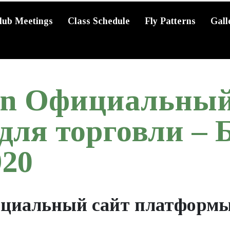
lub Meetings
Class Schedule
Fly Patterns
Gall
ion Официальный
для торговли –
20
ициальный сайт платформы