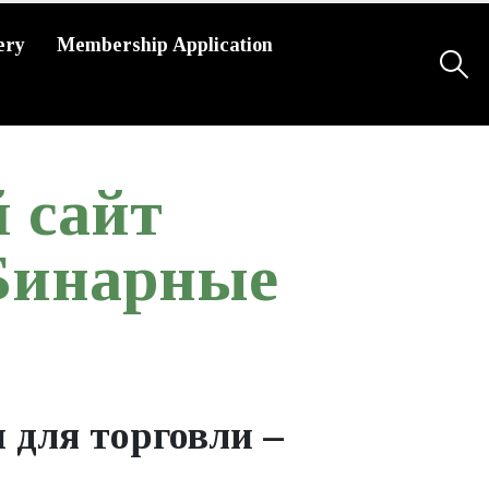
ery
Membership Application
 сайт
 Бинарные
 для торговли –