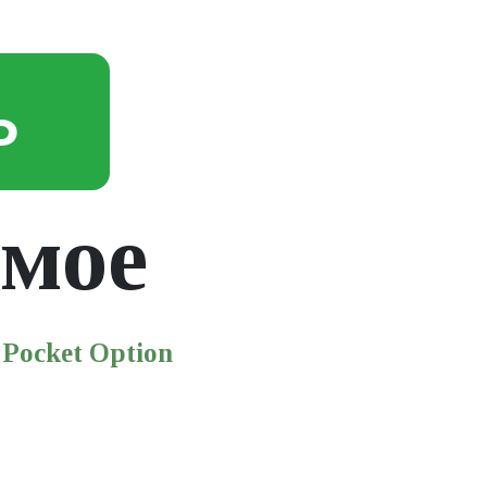
Ь
мое
Pocket Option