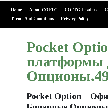
Home
About COFTG
COFTG Leaders
C
Terms And Conditions
Privacy Policy
Pocket Opt
платформы 
Опционы.49
Pocket Option – Оф
Бинарные Опционы