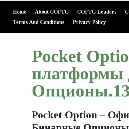
Home
About COFTG
COFTG Leaders
C
Terms And Conditions
Privacy Policy
Pocket Opt
платформы 
Опционы.13
Pocket Option – Оф
Бинарные Опционы