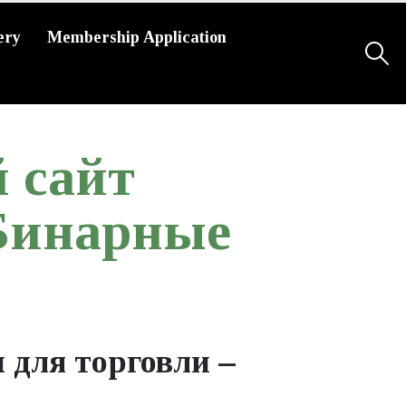
ery
Membership Application
 сайт
 Бинарные
 для торговли –