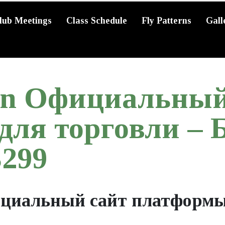
lub Meetings
Class Schedule
Fly Patterns
Gall
ion Официальный
для торговли –
299
ициальный сайт платформы