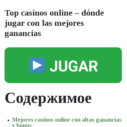
Top casinos online – dónde
jugar con las mejores
ganancias
JUGAR
Содержимое
Mejores casinos online con altas ganancias
y bonos