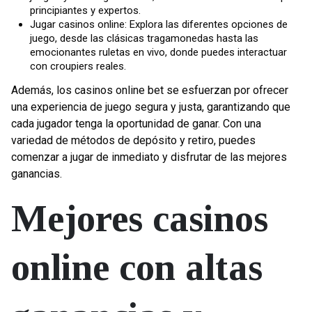
principiantes y expertos.
Jugar casinos online: Explora las diferentes opciones de
juego, desde las clásicas tragamonedas hasta las
emocionantes ruletas en vivo, donde puedes interactuar
con croupiers reales.
Además, los casinos online bet se esfuerzan por ofrecer
una experiencia de juego segura y justa, garantizando que
cada jugador tenga la oportunidad de ganar. Con una
variedad de métodos de depósito y retiro, puedes
comenzar a jugar de inmediato y disfrutar de las mejores
ganancias.
Mejores casinos
online con altas