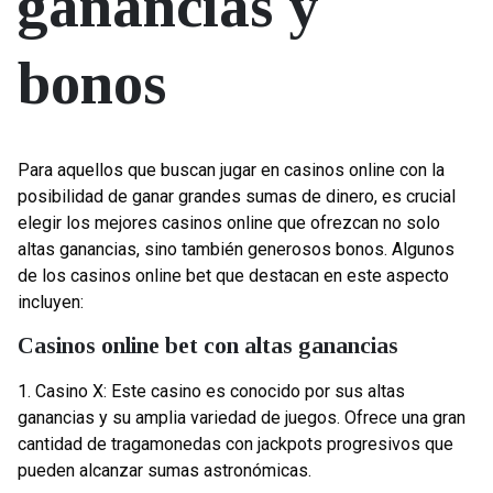
ganancias y
bonos
Para aquellos que buscan jugar en casinos online con la
posibilidad de ganar grandes sumas de dinero, es crucial
elegir los mejores casinos online que ofrezcan no solo
altas ganancias, sino también generosos bonos. Algunos
de los casinos online bet que destacan en este aspecto
incluyen:
Casinos online bet con altas ganancias
1. Casino X: Este casino es conocido por sus altas
ganancias y su amplia variedad de juegos. Ofrece una gran
cantidad de tragamonedas con jackpots progresivos que
pueden alcanzar sumas astronómicas.