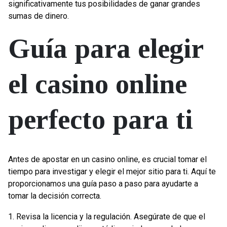
significativamente tus posibilidades de ganar grandes
sumas de dinero.
Guía para elegir
el casino online
perfecto para ti
Antes de apostar en un casino online, es crucial tomar el
tiempo para investigar y elegir el mejor sitio para ti. Aquí te
proporcionamos una guía paso a paso para ayudarte a
tomar la decisión correcta.
1. Revisa la licencia y la regulación. Asegúrate de que el