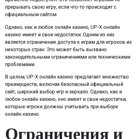
прерывать свою игру, если что-то происходит с
официальным сайтом.
Однако, как и любое онлайн казино, UP-X онлайн
казино имеет и свои недостатки. Одним из них
является ограничение доступа к играм для игроков из
некоторых стран. Это может быть вызвано
законодательными ограничениями или техническими
проблемами.
В целом, UP-X онлайн казино предлагает множество
преимуществ, включая безопасный официальный
сайт, широкий выбор игр и зеркало. Однако, как и
любое онлайн казино, оно имеет и свои недостатки,
которые игроки должны учитывать при выборе
онлайн казино.
Ограничения и