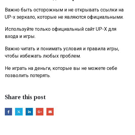
Важно быть осторожным и не открывать ссылки на
UP-x зеркало, которые не являются официальными.
Используйте только официальный сайт UP-X для
входа и игры.
Важно читать и понимать условия и правила игры,
чтобы избежать любых проблем.
Не играть на деньги, которые вы не можете себе
позволить потерять.
Share this post