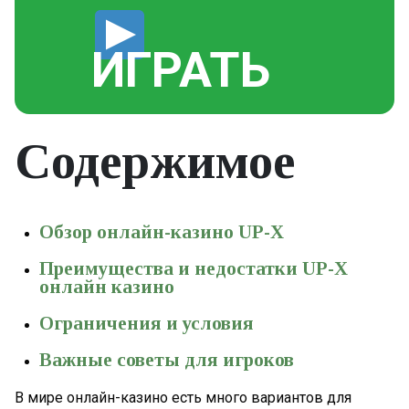
ИГРАТЬ
Содержимое
Обзор онлайн-казино UP-X
Преимущества и недостатки UP-X
онлайн казино
Ограничения и условия
Важные советы для игроков
В мире онлайн-казино есть много вариантов для