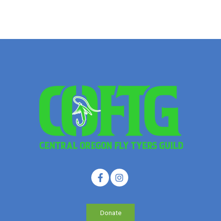
Donate