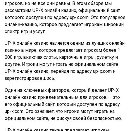
игроков, но не все они равны. В этом обзоре мы
рассмотрим UP-X онлайн казино, официальный сайт
которого доступен по адресу up-x.com. Это популярное
онлайн-казино, которое предлагает игрокам широкий
спектр игр и услуг.
UP-X онлайн казино является одним из лучших онлайн-
казино в мире, которое предлагает игрокам более 1
000 игр, включая слоты, карточные игры, рулетку и
другие. Игроки могут играть на официальном сайте
UP-X онлайн казино, перейдя по адресу up-x.com и
зарегистрировавшись.
Один из ключевых факторов, который делает UP-X
онлайн казино привлекательным для игроков, – это
его официальный сайт, который доступен по адресу
up-x.com. Это означает, что игроки могут играть на
официальном сайте, не рискуя своей безопасностью.
UP-X онлайн казино также предлагает игрокам