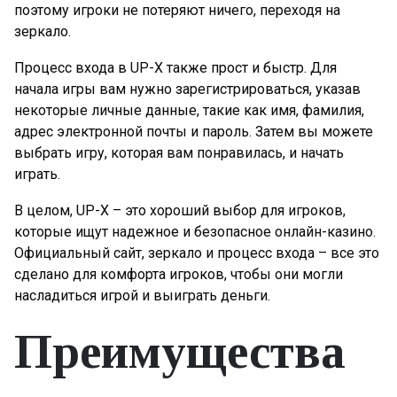
поэтому игроки не потеряют ничего, переходя на
зеркало.
Процесс входа в UP-X также прост и быстр. Для
начала игры вам нужно зарегистрироваться, указав
некоторые личные данные, такие как имя, фамилия,
адрес электронной почты и пароль. Затем вы можете
выбрать игру, которая вам понравилась, и начать
играть.
В целом, UP-X – это хороший выбор для игроков,
которые ищут надежное и безопасное онлайн-казино.
Официальный сайт, зеркало и процесс входа – все это
сделано для комфорта игроков, чтобы они могли
насладиться игрой и выиграть деньги.
Преимущества