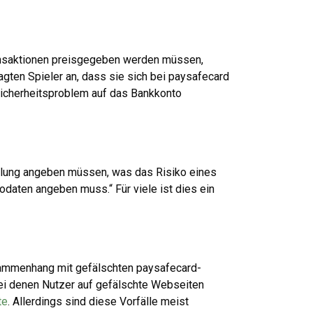
ransaktionen preisgegeben werden müssen,
gten Spieler an, dass sie sich bei paysafecard
Sicherheitsproblem auf das Bankkonto
ahlung angeben müssen, was das Risiko eines
todaten angeben muss.“ Für viele ist dies ein
usammenhang mit gefälschten paysafecard-
bei denen Nutzer auf gefälschte Webseiten
te
. Allerdings sind diese Vorfälle meist