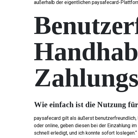
außerhalb der eigentlichen paysafecard-Plattf
Benutzer
Handhab
Zahlung
Wie einfach ist die Nutzung fü
paysafecard gilt als äußerst benutzerfreundlich,
oder online, geben diesen bei der Einzahlung im 
schnell erledigt, und ich konnte sofort loslegen