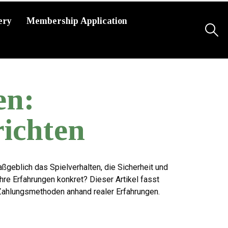
ery
Membership Application
en:
richten
aßgeblich das Spielverhalten, die Sicherheit und
hre Erfahrungen konkret? Dieser Artikel fasst
Zahlungsmethoden anhand realer Erfahrungen.