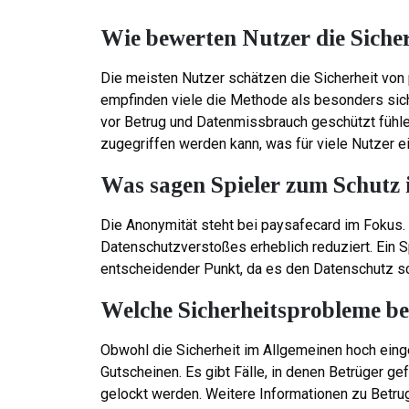
Wie bewerten Nutzer die Siche
Die meisten Nutzer schätzen die Sicherheit von
empfinden viele die Methode als besonders siche
vor Betrug und Datenmissbrauch geschützt fühl
zugegriffen werden kann, was für viele Nutzer ein
Was sagen Spieler zum Schutz 
Die Anonymität steht bei paysafecard im Fokus.
Datenschutzverstoßes erheblich reduziert. Ein Sp
entscheidender Punkt, da es den Datenschutz sch
Welche Sicherheitsprobleme be
Obwohl die Sicherheit im Allgemeinen hoch eing
Gutscheinen. Es gibt Fälle, in denen Betrüger g
gelockt werden. Weitere Informationen zu Betru