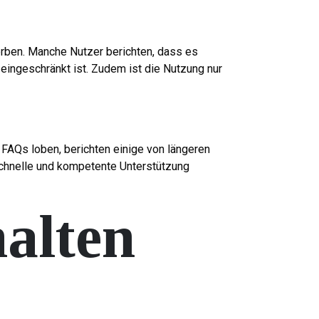
erben. Manche Nutzer berichten, dass es
eingeschränkt ist. Zudem ist die Nutzung nur
 FAQs loben, berichten einige von längeren
chnelle und kompetente Unterstützung
halten