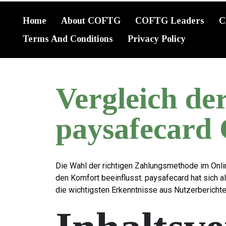
Home
About COFTG
COFTG Leaders
C
Terms And Conditions
Privacy Policy
Vergleich de
paysafecard 
Die Wahl der richtigen Zahlungsmethode im Online
den Komfort beeinflusst. paysafecard hat sich al
die wichtigsten Erkenntnisse aus Nutzerberich