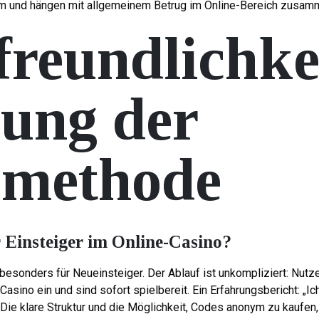
orm und hängen mit allgemeinem Betrug im Online-Bereich zusam
freundlichke
ung der
smethode
r Einsteiger im Online-Casino?
 besonders für Neueinsteiger. Der Ablauf ist unkompliziert: Nut
Casino ein und sind sofort spielbereit. Ein Erfahrungsbericht: „I
.“ Die klare Struktur und die Möglichkeit, Codes anonym zu kaufen