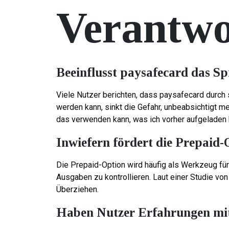
Verantwo
Beeinflusst paysafecard das Sp
Viele Nutzer berichten, dass paysafecard durch 
werden kann, sinkt die Gefahr, unbeabsichtigt me
das verwenden kann, was ich vorher aufgeladen 
Inwiefern fördert die Prepaid-
Die Prepaid-Option wird häufig als Werkzeug für
Ausgaben zu kontrollieren. Laut einer Studie 
Überziehen.
Haben Nutzer Erfahrungen mit