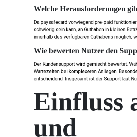
Welche Herausforderungen gib
Da paysafecard vorwiegend pre-paid funktionier
schwierig sein kann, an Guthaben in kleinen Bet
innerhalb des verfügbaren Guthabens möglich, w
Wie bewerten Nutzer den Supp
Der Kundensupport wird gemischt bewertet. Währe
Wartezeiten bei komplexeren Anliegen. Besonde
entscheidend. Insgesamt ist der Support laut Nu
Einfluss 
und