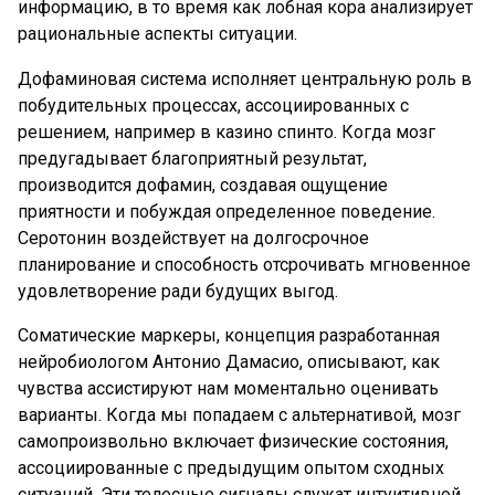
информацию, в то время как лобная кора анализирует
рациональные аспекты ситуации.
Дофаминовая система исполняет центральную роль в
побудительных процессах, ассоциированных с
решением, например в казино спинто. Когда мозг
предугадывает благоприятный результат,
производится дофамин, создавая ощущение
приятности и побуждая определенное поведение.
Серотонин воздействует на долгосрочное
планирование и способность отсрочивать мгновенное
удовлетворение ради будущих выгод.
Соматические маркеры, концепция разработанная
нейробиологом Антонио Дамасио, описывают, как
чувства ассистируют нам моментально оценивать
варианты. Когда мы попадаем с альтернативой, мозг
самопроизвольно включает физические состояния,
ассоциированные с предыдущим опытом сходных
ситуаций. Эти телесные сигналы служат интуитивной