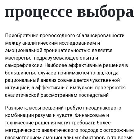
процессе выбора
Приобретение превосходного сбалансированности
между аналитическим исследованием и
эмоциональной проницательностью является
мастерство, подразумевающее опыта и
саморефлексии. Наиболее эффективные решения в
большинстве случаев принимаются тогда, когда
рациональный анализ совмещается чувственной
интуицией, а аффективные импульсы проверяются
аналитической рассмотрением последствий.
Разные классы решений требуют неодинакового
комбинации разума и чувств. Финансовые и
технические решения могут требовать более
методического аналитического подхода с осторожным
рассмотрением эмоциональных факторов, в то время