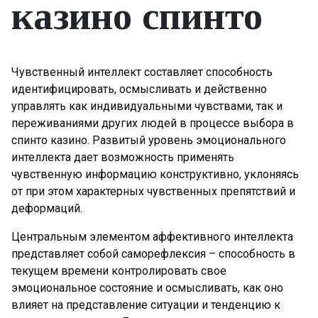
казино спинто
Чувственный интеллект составляет способность
идентифицировать, осмысливать и действенно
управлять как индивидуальными чувствами, так и
переживаниями других людей в процессе выбора в
спинто казино. Развитый уровень эмоционального
интеллекта дает возможность применять
чувственную информацию конструктивно, уклоняясь
от при этом характерных чувственных препятствий и
деформаций.
Центральным элементом аффективного интеллекта
представляет собой саморефлексия – способность в
текущем времени контролировать свое
эмоциональное состояние и осмысливать, как оно
влияет на представление ситуации и тенденцию к