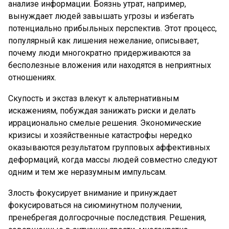
анализе информации. Боязнь утрат, например,
вынуждает людей завышать угрозы и избегать
потенциально прибыльных перспектив. Этот процесс,
популярный как лишения нежелание, описывает,
почему люди многократно придерживаются за
бесполезные вложения или находятся в неприятных
отношениях.
Скупость и экстаз влекут к альтернативным
искажениям, побуждая занижать риски и делать
иррационально смелые решения. Экономические
кризисы и хозяйственные катастрофы нередко
оказываются результатом групповых аффективных
деформаций, когда массы людей совместно следуют
одним и тем же неразумным импульсам.
Злость фокусирует внимание и принуждает
фокусироваться на сиюминутном получении,
пренебрегая долгосрочные последствия. Решения,