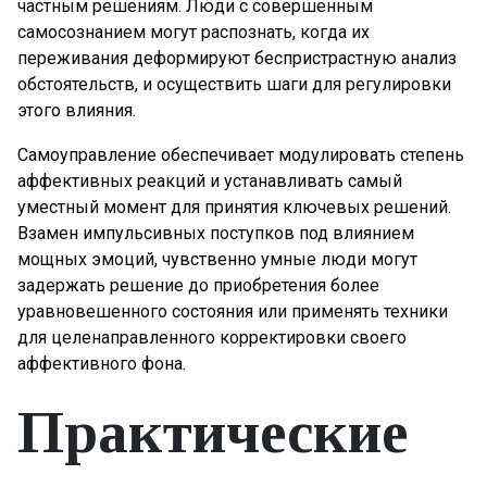
частным решениям. Люди с совершенным
самосознанием могут распознать, когда их
переживания деформируют беспристрастную анализ
обстоятельств, и осуществить шаги для регулировки
этого влияния.
Самоуправление обеспечивает модулировать степень
аффективных реакций и устанавливать самый
уместный момент для принятия ключевых решений.
Взамен импульсивных поступков под влиянием
мощных эмоций, чувственно умные люди могут
задержать решение до приобретения более
уравновешенного состояния или применять техники
для целенаправленного корректировки своего
аффективного фона.
Практические