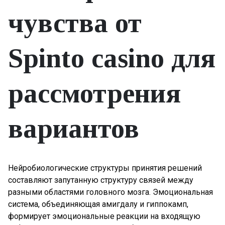
чувства от
Spinto сasino для
рассмотрения
вариантов
Нейробиологические структуры принятия решений
составляют запутанную структуру связей между
разными областями головного мозга. Эмоциональная
система, объединяющая амигдалу и гиппокамп,
формирует эмоциональные реакции на входящую