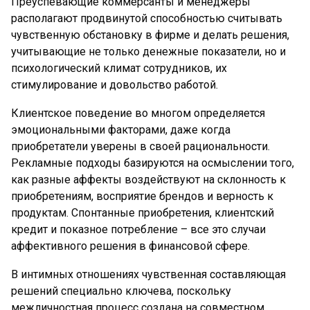
Преуспевающие коммерсанты и менеджеры
располагают продвинутой способностью считывать
чувственную обстановку в фирме и делать решения,
учитывающие не только денежные показатели, но и
психологический климат сотрудников, их
стимулирование и довольство работой.
Клиентское поведение во многом определяется
эмоциональными факторами, даже когда
приобретатели уверены в своей рациональности.
Рекламные подходы базируются на осмыслении того,
как разные аффекты воздействуют на склонность к
приобретениям, восприятие брендов и верность к
продуктам. Спонтанные приобретения, клиентский
кредит и показное потребление – все это случаи
аффективного решения в финансовой сфере.
В интимных отношениях чувственная составляющая
решений специально ключева, поскольку
межличностная процесс создана на совместном